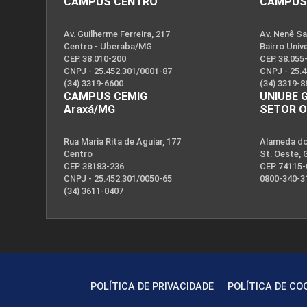
CAMPUS CENTRO
CAMPUS
Av. Guilherme Ferreira, 217
Av. Nenê Sa
Centro - Uberaba/MG
Bairro Univ
CEP. 38.010-200
CEP. 38.055
CNPJ - 25.452.301/0001-87
CNPJ - 25.
(34) 3319-6600
(34) 3319-8
CAMPUS CEMIG
UNIUBE 
Araxá/MG
SETOR 
Rua Maria Rita de Aguiar, 177
Alameda dos
Centro
St. Oeste, 
CEP. 38183-236
CEP. 74115
CNPJ - 25.452.301/0050-65
0800-340-3
(34) 3611-0407
POLÍTICA DE PRIVACIDADE
POLÍTICA DE CO