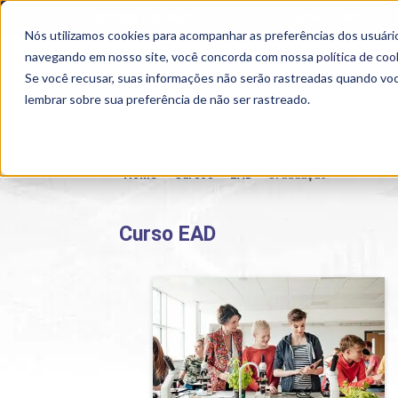
OUTROS PORTAIS
SEJA PARCEIRO
Nós utilizamos cookies para acompanhar as preferências dos usuário
SEMIPRESENCIAL
PRESENCIAL
EAD
navegando em nosso site, você concorda com nossa
política de coo
Se você recusar, suas informações não serão rastreadas quando vo
lembrar sobre sua preferência de não ser rastreado.
Home
>
Cursos
>
EAD
>
Graduação
Curso EAD
Nutrição
Detalhes do curso