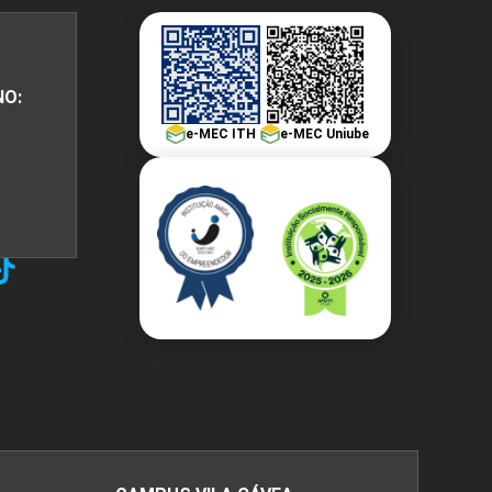
NO:
e-MEC ITH
e-MEC Uniube