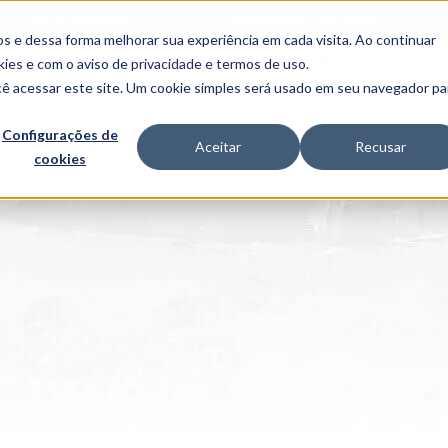
FALE CONOSCO
CONVÊNIOS E PARCERIAS
s e dessa forma melhorar sua experiência em cada visita. Ao continuar
BENEFÍCIOS
INSTITUCIONAL
kies
e com o aviso de
privacidade e termos de uso
.
cê acessar este site. Um cookie simples será usado em seu navegador pa
Programas
Acadêmicos
Configurações de
Aceitar
Recusar
cookies
PIBID
MPH
PIAC
PROEST
PAE
Unit
PIME
Programas de
Pesquisa e
Extensão
NIT
PRO