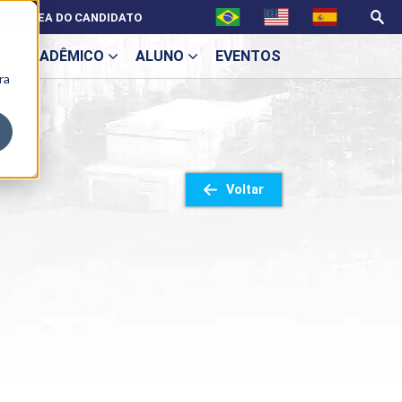
ÁREA DO CANDIDATO
ACADÊMICO
ALUNO
EVENTOS
ra
U
Voltar
ecne
ES