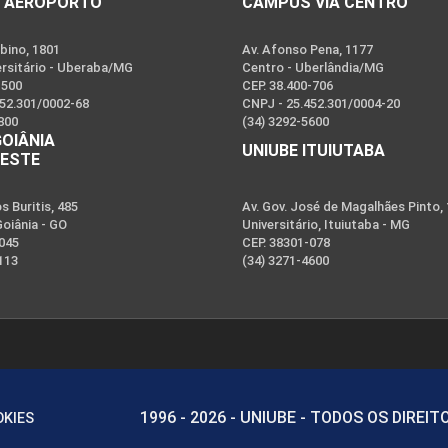
 AEROPORTO
CAMPUS VIA CENTRO
bino, 1801
Av. Afonso Pena, 1177
ersitário - Uberaba/MG
Centro - Uberlândia/MG
-500
CEP. 38.400-706
452.301/0002-68
CNPJ - 25.452.301/0004-20
800
(34) 3292-5600
GOIÂNIA
UNIUBE ITUIUTABA
OESTE
 Buritis, 485
Av. Gov. José de Magalhães Pinto,
Goiânia - GO
Universitário, Ituiutaba - MG
-045
CEP. 38301-078
113
(34) 3271-4600
1996 - 2026 - UNIUBE - TODOS OS DIREI
OKIES