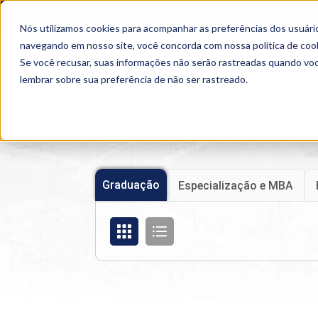
OUTROS PORTAIS
SEJA PARCEIRO
Nós utilizamos cookies para acompanhar as preferências dos usuário
SEMIPRESENCIAL
PRESENCIAL
EAD
navegando em nosso site, você concorda com nossa
política de coo
Se você recusar, suas informações não serão rastreadas quando vo
lembrar sobre sua preferência de não ser rastreado.
Home
>
Cursos
>
EAD
>
Graduação
Graduação
Especialização e MBA