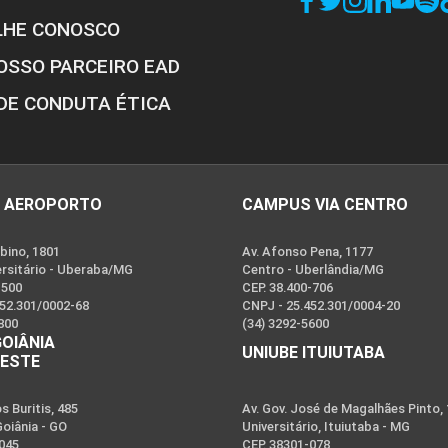
LHE CONOSCO
OSSO PARCEIRO EAD
DE CONDUTA ÉTICA
 AEROPORTO
CAMPUS VIA CENTRO
bino, 1801
Av. Afonso Pena, 1177
ersitário - Uberaba/MG
Centro - Uberlândia/MG
-500
CEP. 38.400-706
452.301/0002-68
CNPJ - 25.452.301/0004-20
800
(34) 3292-5600
GOIÂNIA
UNIUBE ITUIUTABA
OESTE
 Buritis, 485
Av. Gov. José de Magalhães Pinto,
Goiânia - GO
Universitário, Ituiutaba - MG
-045
CEP. 38301-078