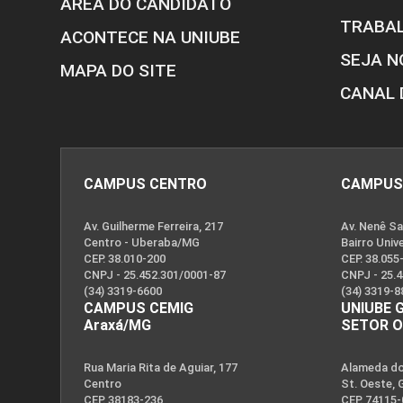
ÁREA DO CANDIDATO
TRABA
ACONTECE NA UNIUBE
SEJA N
MAPA DO SITE
CANAL 
CAMPUS CENTRO
CAMPUS
Av. Guilherme Ferreira, 217
Av. Nenê Sa
Centro - Uberaba/MG
Bairro Univ
CEP. 38.010-200
CEP. 38.055
CNPJ - 25.452.301/0001-87
CNPJ - 25.
(34) 3319-6600
(34) 3319-8
CAMPUS CEMIG
UNIUBE 
Araxá/MG
SETOR 
Rua Maria Rita de Aguiar, 177
Alameda dos
Centro
St. Oeste, 
CEP. 38183-236
CEP. 74115