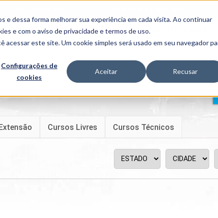
FALE CONOSCO
CONVÊNIOS E PARCERIAS
s e dessa forma melhorar sua experiência em cada visita. Ao continuar
BENEFÍCIOS
INSTITUCIONAL
kies
e com o aviso de
privacidade e termos de uso
.
cê acessar este site. Um cookie simples será usado em seu navegador pa
Programas
Acadêmicos
Configurações de
Aceitar
Recusar
cookies
PIBID
MPH
PIAC
PROEST
PAE
Unit
Extensão
Cursos Livres
Cursos Técnicos
PIME
Programas de
Pesquisa e
Extensão
NIT
PRO