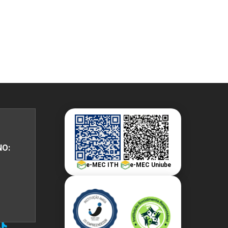
PEPE
ED
NO:
e-MEC ITH
e-MEC Uniube