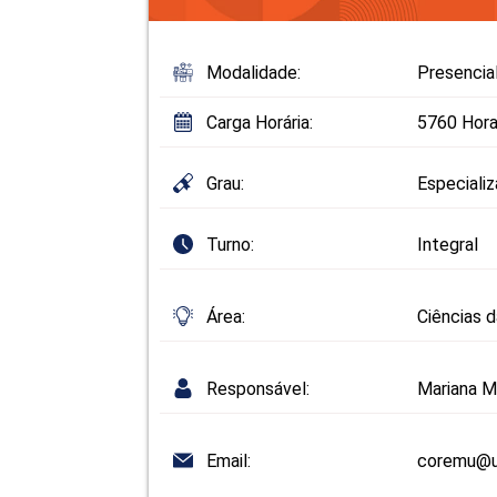
Modalidade:
Presencia
Carga Horária:
5760 Hora
Grau:
Especiali
Turno:
Integral
Área:
Ciências 
Responsável:
Mariana M
Email:
coremu@u