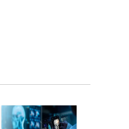
20
20
40
20
20
Especialização em
40
Imaginologia