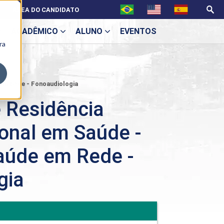
ÁREA DO CANDIDATO
ACADÊMICO
ALUNO
EVENTOS
ra
U
 em Rede - Fonoaudiologia
 Residência
ional em Saúde -
ecne
aúde em Rede -
gia
ES