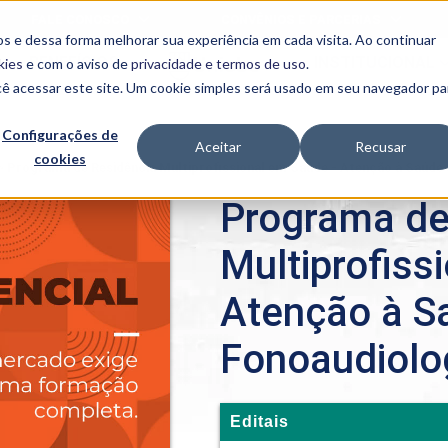
FALE CONOSCO
CONVÊNIOS E PARCERIAS
s e dessa forma melhorar sua experiência em cada visita. Ao continuar
BENEFÍCIOS
INSTITUCIONAL
kies
e com o aviso de
privacidade e termos de uso
.
cê acessar este site. Um cookie simples será usado em seu navegador pa
Programas
Acadêmicos
Configurações de
Aceitar
Recusar
cookies
PIBID
MPH
>
Programa de Residência Multiprofissional em Saúde - Atenção à Saúde
PIAC
Programa de
PROEST
PAE
Multiprofiss
Unit
PIME
Atenção à S
Programas de
Pesquisa e
Extensão
Fonoaudiolo
NIT
Editais
PRO