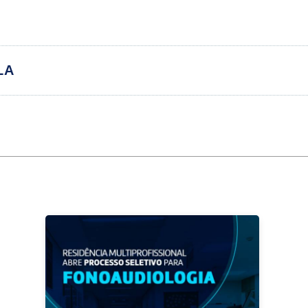
ORGANIZAÇÃO CURRICULAR
LA
rricular
C
 FONOAUDIOLOGIA - AMBULATORIAL
 FONOAUDIOLOGIA - ATENÇÃO BÁSICA
 FONOAUDIOLOGIA - HOSPITALAR
ICAS INTERDISCIPLINARES
OLE SOCIAL/GESTÃO COLEGIADA E CONTROLE
OLE SOCIAL/MECANISMOS DE PARTICIPAÇÃO