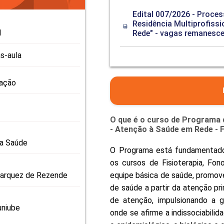
PRO
Edital 007/2026 - Proce
PRO
Residência Multiprofiss
l
Rede" - vagas remanesc
s-aula
zação
O que é o curso de Programa 
- Atenção à Saúde em Rede - 
da Saúde
O Programa está fundamentado 
os cursos de Fisioterapia, Fo
arquez de Rezende
equipe básica de saúde, promov
de saúde a partir da atenção pri
de atenção, impulsionando a g
niube
onde se afirme a indissociabilida