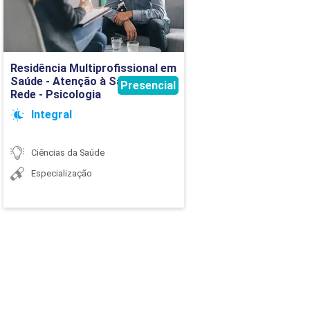
Detalhes do curso
120
Residência Multiprofissional em
40
Ir para Inscrição
Saúde - Atenção à Saúde em
Presencial
Rede - Psicologia
20
Integral
Ciências da Saúde
20
Especialização
100
40
0