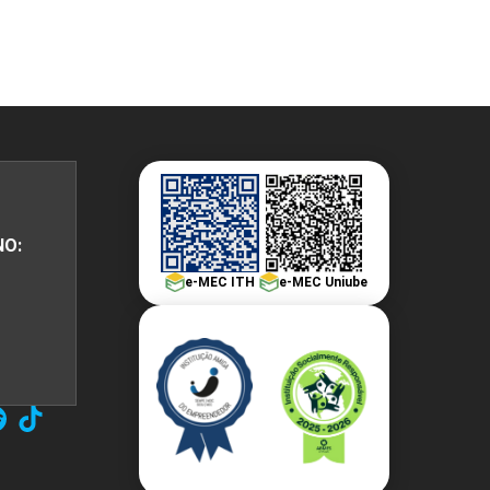
NO:
e-MEC ITH
e-MEC Uniube