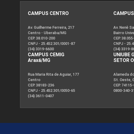
CAMPUS CENTRO
CAMPUS
Av. Guilherme Ferreira, 217
Av. Nenê Sa
Centro - Uberaba/MG
Bairro Univ
CEP. 38.010-200
CEP. 38.055
CNPJ - 25.452.301/0001-87
CNPJ - 25.
(34) 3319-6600
(34) 3319-8
CAMPUS CEMIG
UNIUBE 
Araxá/MG
SETOR 
Rua Maria Rita de Aguiar, 177
Alameda dos
Centro
St. Oeste, 
CEP. 38183-236
CEP. 74115
CNPJ - 25.452.301/0050-65
0800-340-3
(34) 3611-0407