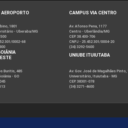
 AEROPORTO
CAMPUS VIA CENTRO
bino, 1801
Av. Afonso Pena, 1177
ersitário - Uberaba/MG
Centro - Uberlândia/MG
-500
CEP. 38.400-706
452.301/0002-68
CNPJ - 25.452.301/0004-20
800
(34) 3292-5600
GOIÂNIA
UNIUBE ITUIUTABA
OESTE
 Buritis, 485
Av. Gov. José de Magalhães Pinto,
Goiânia - GO
Universitário, Ituiutaba - MG
-045
CEP. 38301-078
113
(34) 3271-4600