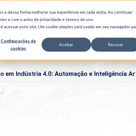
FALE CONOSCO
CONVÊNIOS E PARCERIAS
s e dessa forma melhorar sua experiência em cada visita. Ao continuar
BENEFÍCIOS
INSTITUCIONAL
kies
e com o aviso de
privacidade e termos de uso
.
cê acessar este site. Um cookie simples será usado em seu navegador pa
Programas
Acadêmicos
Configurações de
Aceitar
Recusar
cookies
PIBID
MPH
PIAC
PROEST
 em Indústria 4.0: Automação e Inteligência Arti
PAE
Unit
PIME
Programas de
Pesquisa e
Extensão
NIT
PRO