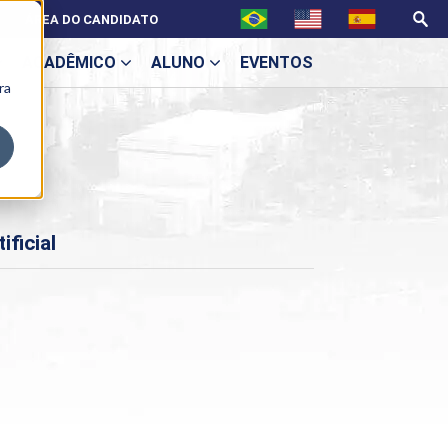
ÁREA DO CANDIDATO
ACADÊMICO
ALUNO
EVENTOS
ra
U
ficial
ecne
ES