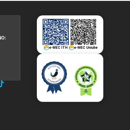
PEPE
ED
NO:
e-MEC ITH
e-MEC Uniube