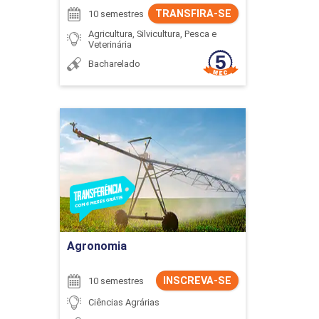
TRANSFIRA-SE
10 semestres
Agricultura, Silvicultura, Pesca e
Veterinária
Bacharelado
Agronomia
Detalhes do curso
Ir para Inscrição
Agronomia
INSCREVA-SE
10 semestres
Ciências Agrárias