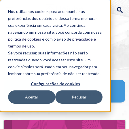
Nós utilizamos cookies para acompanhar as
preferências dos usuários e dessa forma melhorar
sua experiência em cada visita. Ao continuar
navegando em nosso site, você concorda com nossa
política de cookies
e com o aviso de
privacidade e
termos de uso
.
Se você recusar, suas informações não serão
rastreadas quando você acessar este site. Um
Home
cookie simples será usado em seu navegador para
>
Cursos
>
EAD
>
Extensão
>
lembrar sobre sua preferência de não ser rastreado.
Configurações de cookies
As inscrições ainda não estão abertas. Enquanto
espera, visite nossa página de
materiais grátis
.
Aceitar
Recusar