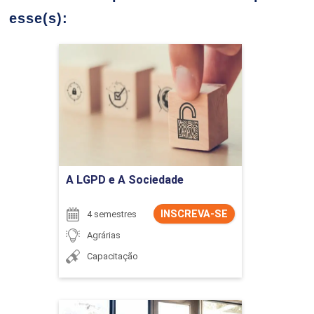
esse(s):
A LGPD e A Sociedade
Detalhes do curso
Ir para Inscrição
A LGPD e A Sociedade
INSCREVA-SE
4 semestres
Agrárias
Capacitação