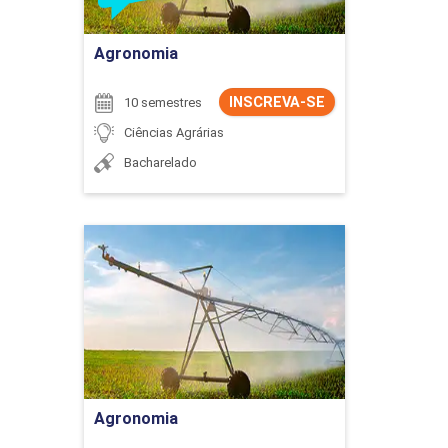
Ir para Inscrição
Agronomia
INSCREVA-SE
10 semestres
Ciências Agrárias
Bacharelado
Agronomia
Detalhes do curso
Ir para Inscrição
Agronomia