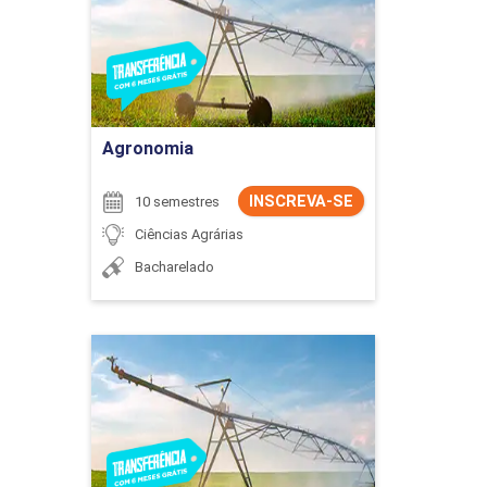
Detalhes do curso
Ir para Inscrição
Agronomia
INSCREVA-SE
10 semestres
Ciências Agrárias
Bacharelado
Agronomia
Detalhes do curso