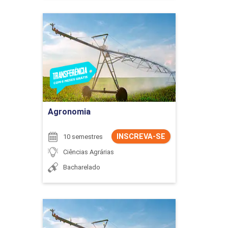
Agronomia
Detalhes do curso
Ir para Inscrição
Agronomia
INSCREVA-SE
10 semestres
Ciências Agrárias
Bacharelado
Agronomia