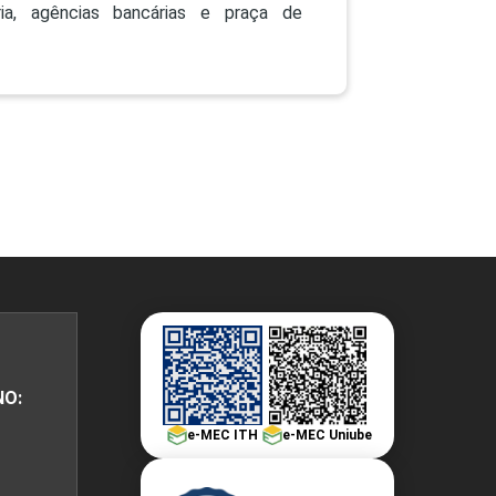
PEPE
raria, agências bancárias e praça de
ED
NO:
e-MEC ITH
e-MEC Uniube