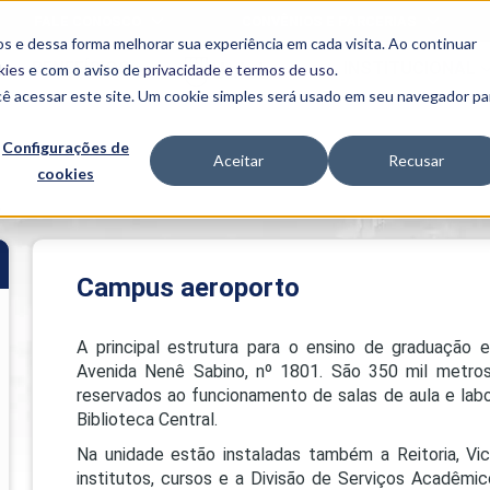
FALE CONOSCO
CONVÊNIOS E PARCERIAS
s e dessa forma melhorar sua experiência em cada visita. Ao continuar
BENEFÍCIOS
INSTITUCIONAL
kies
e com o aviso de
privacidade e termos de uso
.
cê acessar este site. Um cookie simples será usado em seu navegador pa
Programas
Acadêmicos
Configurações de
Aceitar
Recusar
cookies
PIBID
MPH
PIAC
o
PROEST
PAE
Unit
Campus aeroporto
PIME
Programas de
A principal estrutura para o ensino de graduação
Pesquisa e
Extensão
Avenida Nenê Sabino, nº 1801. São 350 mil metro
reservados ao funcionamento de salas de aula e labo
NIT
Biblioteca Central.
Na unidade estão instaladas também a Reitoria, Vice-
PRO
institutos, cursos e a Divisão de Serviços Acadêm