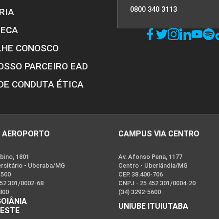
0800 340 3113
RIA
TECA
LHE CONOSCO
OSSO PARCEIRO EAD
DE CONDUTA ÉTICA
 AEROPORTO
CAMPUS VIA CENTRO
bino, 1801
Av. Afonso Pena, 1177
ersitário - Uberaba/MG
Centro - Uberlândia/MG
-500
CEP. 38.400-706
452.301/0002-68
CNPJ - 25.452.301/0004-20
800
(34) 3292-5600
GOIÂNIA
UNIUBE ITUIUTABA
OESTE