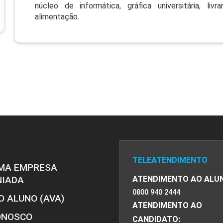
PRO
núcleo de informática, gráfica universitária, liv
alimentação.
PRO
TELEATENDIMENTO
MA EMPRESA
NIADA
ATENDIMENTO AO ALU
0800 940 2444
O ALUNO (AVA)
ATENDIMENTO AO
ONOSCO
CANDIDATO: