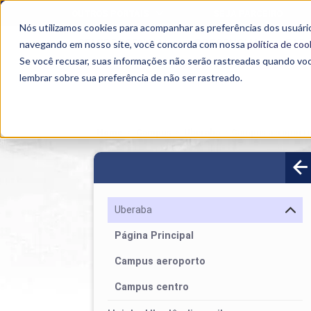
OUTROS PORTAIS
SEJA PARCEIRO
Nós utilizamos cookies para acompanhar as preferências dos usuário
SEMIPRESENCIAL
PRESENCIAL
EAD
navegando em nosso site, você concorda com nossa
política de coo
Se você recusar, suas informações não serão rastreadas quando vo
lembrar sobre sua preferência de não ser rastreado.
Home
>
Campus
>
Uberaba
>
Campus aeroport
Uberaba
Página Principal
Campus aeroporto
Campus centro