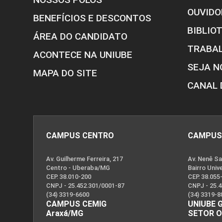
OUVIDO
BENEFÍCIOS E DESCONTOS
BIBLIO
ÁREA DO CANDIDATO
TRABA
ACONTECE NA UNIUBE
SEJA N
MAPA DO SITE
CANAL 
CAMPUS CENTRO
CAMPUS
Av. Guilherme Ferreira, 217
Av. Nenê Sa
Centro - Uberaba/MG
Bairro Univ
CEP. 38.010-200
CEP. 38.055
CNPJ - 25.452.301/0001-87
CNPJ - 25.
(34) 3319-6600
(34) 3319-8
CAMPUS CEMIG
UNIUBE 
Araxá/MG
SETOR 