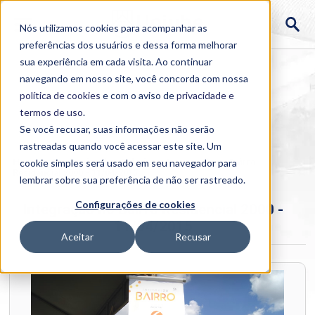
Nós utilizamos cookies para acompanhar as
preferências dos usuários e dessa forma melhorar
sua experiência em cada visita. Ao continuar
navegando em nosso site, você concorda com nossa
política de cookies
e com o aviso de
privacidade e
termos de uso
.
Se você recusar, suas informações não serão
rastreadas quando você acessar este site. Um
Home
cookie simples será usado em seu navegador para
>
Institucional
>
Galerias
>
Integração no Bairro
Residencial 2000 - 11/04/2015
lembrar sobre sua preferência de não ser rastreado.
Configurações de cookies
Integração no Bairro Residencial 2000 -
11/04/2015
Aceitar
Recusar