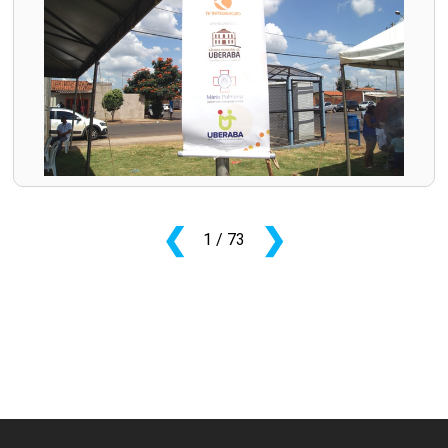
❮
❯
1
/ 73