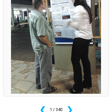
❮
❯
1
/ 340