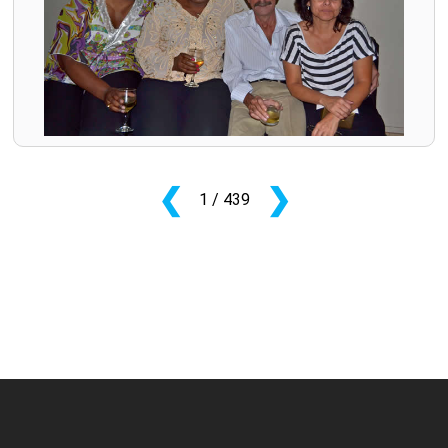
❮
❯
1
/ 439