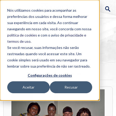
Nós utilizamos cookies para acompanhar as
preferências dos usuários e dessa forma melhorar
sua experiência em cada visita. Ao continuar
navegando em nosso site, você concorda com nossa
política de cookies
e com o aviso de
privacidade e
termos de uso
.
Se você recusar, suas informações não serão
rastreadas quando você acessar este site. Um
Home
cookie simples será usado em seu navegador para
>
Institucional
>
Galerias
>
Homenagem 65 Anos
lembrar sobre sua preferência de não ser rastreado.
Homenagem 65 Anos
Configurações de cookies
Aceitar
Recusar