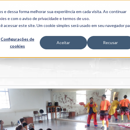
FALE CONOSCO
CONVÊNIOS E PARCERIAS
s e dessa forma melhorar sua experiência em cada visita. Ao continuar
BENEFÍCIOS
INSTITUCIONAL
kies
e com o aviso de
privacidade e termos de uso
.
cê acessar este site. Um cookie simples será usado em seu navegador pa
Programas
Acadêmicos
Configurações de
Aceitar
Recusar
cookies
PIBID
MPH
PIAC
0/10/2017
PROEST
PAE
Unit
PIME
Programas de
Pesquisa e
Extensão
NIT
PRO