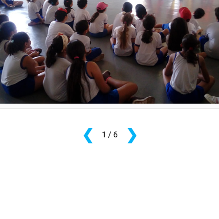
PRO
PRO
❮
❯
1
/ 6