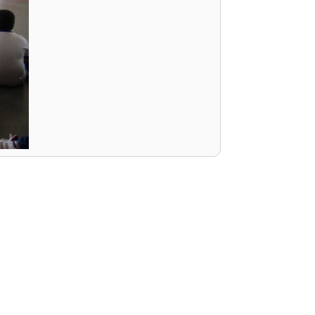
PEPE
ED