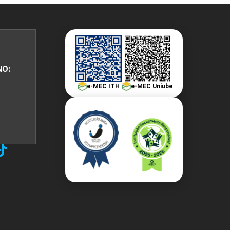
NO:
e-MEC ITH
e-MEC Uniube