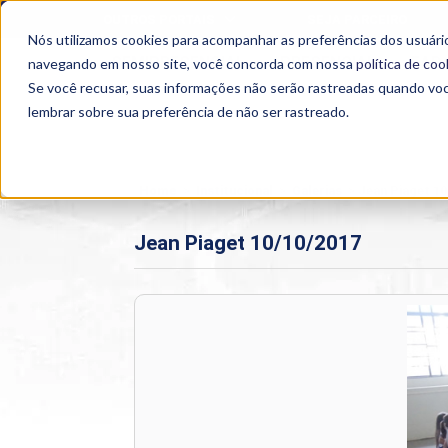
OUTROS PORTAIS
SEJA PARCEIRO
Nós utilizamos cookies para acompanhar as preferências dos usuário
SEMIPRESENCIAL
PRESENCIAL
EAD
navegando em nosso site, você concorda com nossa
política de coo
Se você recusar, suas informações não serão rastreadas quando vo
lembrar sobre sua preferência de não ser rastreado.
Home
>
Institucional
>
Galerias
>
Jean Piaget 1
Jean Piaget 10/10/2017