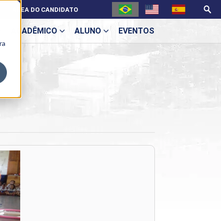
ÁREA DO CANDIDATO
ACADÊMICO
ALUNO
EVENTOS
ra
U
ecne
ES