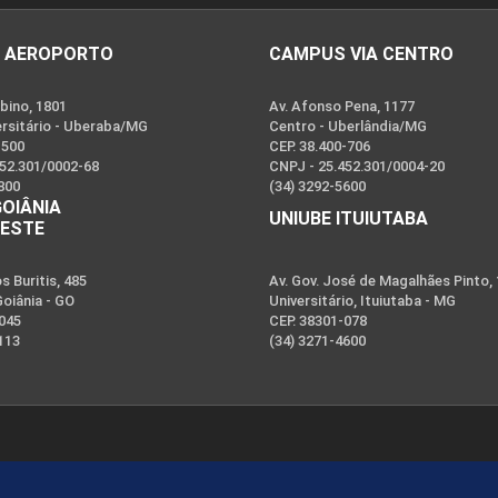
 AEROPORTO
CAMPUS VIA CENTRO
bino, 1801
Av. Afonso Pena, 1177
ersitário - Uberaba/MG
Centro - Uberlândia/MG
-500
CEP. 38.400-706
452.301/0002-68
CNPJ - 25.452.301/0004-20
800
(34) 3292-5600
GOIÂNIA
UNIUBE ITUIUTABA
OESTE
 Buritis, 485
Av. Gov. José de Magalhães Pinto,
Goiânia - GO
Universitário, Ituiutaba - MG
-045
CEP. 38301-078
113
(34) 3271-4600