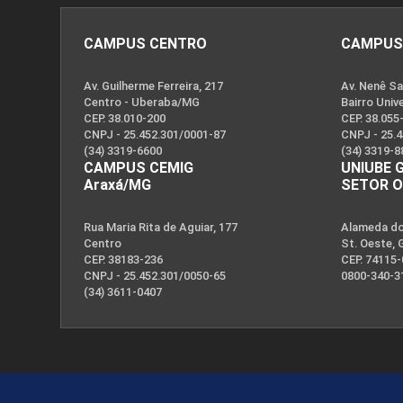
CAMPUS CENTRO
CAMPUS
Av. Guilherme Ferreira, 217
Av. Nenê Sa
Centro - Uberaba/MG
Bairro Univ
CEP. 38.010-200
CEP. 38.055
CNPJ - 25.452.301/0001-87
CNPJ - 25.
(34) 3319-6600
(34) 3319-8
CAMPUS CEMIG
UNIUBE 
Araxá/MG
SETOR 
Rua Maria Rita de Aguiar, 177
Alameda dos
Centro
St. Oeste, 
CEP. 38183-236
CEP. 74115
CNPJ - 25.452.301/0050-65
0800-340-3
(34) 3611-0407