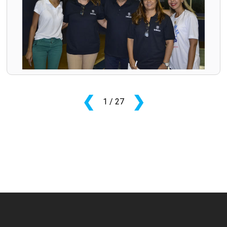
❮
❯
1
/ 27