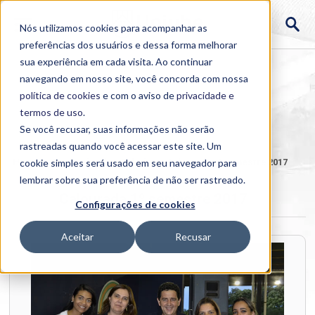
Nós utilizamos cookies para acompanhar as
preferências dos usuários e dessa forma melhorar
sua experiência em cada visita. Ao continuar
navegando em nosso site, você concorda com nossa
política de cookies
e com o aviso de
privacidade e
termos de uso
.
Se você recusar, suas informações não serão
rastreadas quando você acessar este site. Um
Home
cookie simples será usado em seu navegador para
>
Institucional
>
Galerias
>
Calourada 1º semestre 2017
lembrar sobre sua preferência de não ser rastreado.
Calourada 1º semestre 2017
Configurações de cookies
Aceitar
Recusar