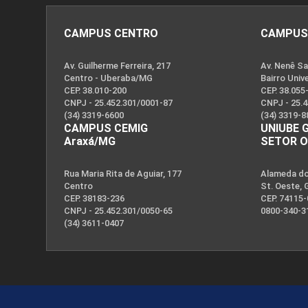
CAMPUS CENTRO
CAMPUS
Av. Guilherme Ferreira, 217
Av. Nenê Sa
Centro - Uberaba/MG
Bairro Univ
CEP. 38.010-200
CEP. 38.055
CNPJ - 25.452.301/0001-87
CNPJ - 25.
(34) 3319-6600
(34) 3319-8
CAMPUS CEMIG
UNIUBE 
Araxá/MG
SETOR 
Rua Maria Rita de Aguiar, 177
Alameda dos
Centro
St. Oeste, 
CEP. 38183-236
CEP. 74115
CNPJ - 25.452.301/0050-65
0800-340-3
(34) 3611-0407