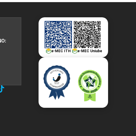
NO:
e-MEC ITH
e-MEC Uniube