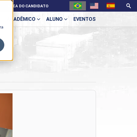
ÁREA DO CANDIDATO
ACADÊMICO
ALUNO
EVENTOS
ra
U
ecne
ES