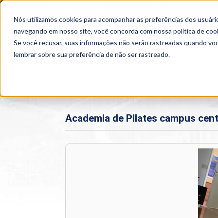
OUTROS PORTAIS
SEJA PARCEIRO
Nós utilizamos cookies para acompanhar as preferências dos usuário
SEMIPRESENCIAL
PRESENCIAL
EAD
navegando em nosso site, você concorda com nossa
política de coo
Se você recusar, suas informações não serão rastreadas quando vo
lembrar sobre sua preferência de não ser rastreado.
Home
>
Institucional
>
Galerias
>
Academia de P
Academia de Pilates campus cen