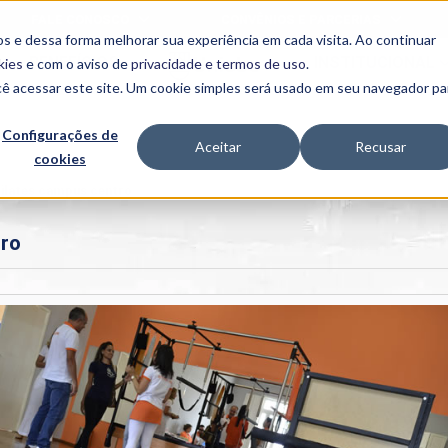
FALE CONOSCO
CONVÊNIOS E PARCERIAS
s e dessa forma melhorar sua experiência em cada visita. Ao continuar
BENEFÍCIOS
INSTITUCIONAL
kies
e com o aviso de
privacidade e termos de uso
.
cê acessar este site. Um cookie simples será usado em seu navegador pa
Programas
Acadêmicos
Configurações de
Aceitar
Recusar
cookies
PIBID
MPH
PIAC
ilates campus centro
PROEST
tro
PAE
Unit
PIME
Programas de
Pesquisa e
Extensão
NIT
PRO