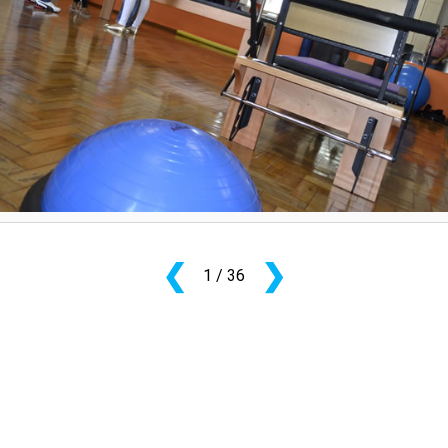
PRO
PRO
❮
❯
1
/ 36