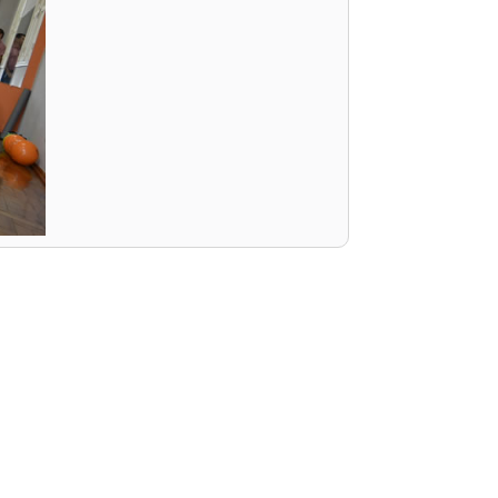
PEPE
ED