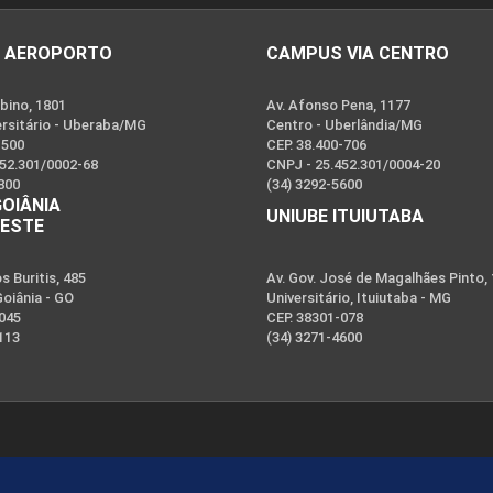
 AEROPORTO
CAMPUS VIA CENTRO
bino, 1801
Av. Afonso Pena, 1177
ersitário - Uberaba/MG
Centro - Uberlândia/MG
-500
CEP. 38.400-706
452.301/0002-68
CNPJ - 25.452.301/0004-20
800
(34) 3292-5600
GOIÂNIA
UNIUBE ITUIUTABA
OESTE
 Buritis, 485
Av. Gov. José de Magalhães Pinto,
Goiânia - GO
Universitário, Ituiutaba - MG
-045
CEP. 38301-078
113
(34) 3271-4600