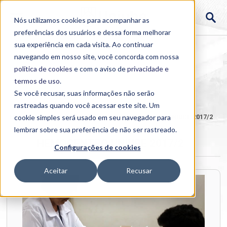
Nós utilizamos cookies para acompanhar as
preferências dos usuários e dessa forma melhorar
sua experiência em cada visita. Ao continuar
navegando em nosso site, você concorda com nossa
política de cookies
e com o aviso de
privacidade e
termos de uso
.
Se você recusar, suas informações não serão
rastreadas quando você acessar este site. Um
Home
cookie simples será usado em seu navegador para
>
Institucional
>
Galerias
>
HEMOCENTRO UNIUBE 2017/2
lembrar sobre sua preferência de não ser rastreado.
HEMOCENTRO UNIUBE 2017/2
Configurações de cookies
Aceitar
Recusar