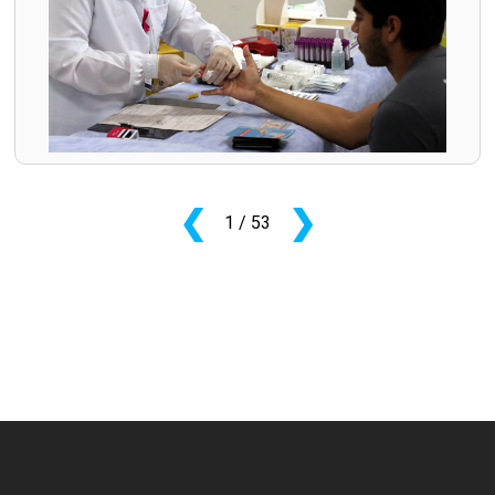
❮
❯
1
/ 53