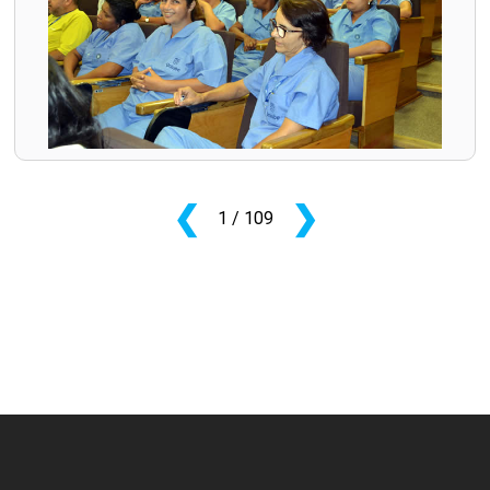
❮
❯
1
/ 109