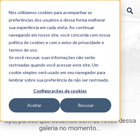
Nós utilizamos cookies para acompanhar as
preferências dos usuários e dessa forma melhorar
sua experiência em cada visita. Ao continuar
navegando em nosso site, você concorda com nossa
política de cookies
e com o aviso de
privacidade e
termos de uso
.
Se você recusar, suas informações não serão
rastreadas quando você acessar este site. Um
Home
cookie simples será usado em seu navegador para
>
Institucional
>
Galerias
>
Palestra Segurança da
Informação
lembrar sobre sua preferência de não ser rastreado.
Configurações de cookies
Palestra Segurança da Informação
Aceitar
Recusar
Ops, parece que estamos sem as fotos dessa
galeria no momento...