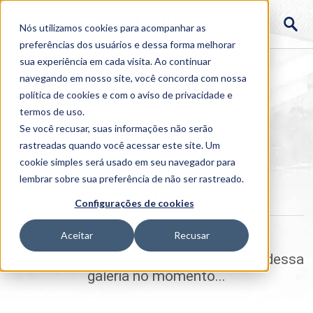
Nós utilizamos cookies para acompanhar as
preferências dos usuários e dessa forma melhorar
sua experiência em cada visita. Ao continuar
navegando em nosso site, você concorda com nossa
política de cookies
e com o aviso de
privacidade e
termos de uso
.
Se você recusar, suas informações não serão
rastreadas quando você acessar este site. Um
Home
cookie simples será usado em seu navegador para
>
Institucional
>
Galerias
>
Missa com Dom Paulo
lembrar sobre sua preferência de não ser rastreado.
Missa com Dom Paulo
Configurações de cookies
Aceitar
Recusar
Ops, parece que estamos sem as fotos dessa
galeria no momento...