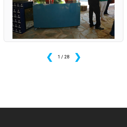
❮
❯
1
/ 28