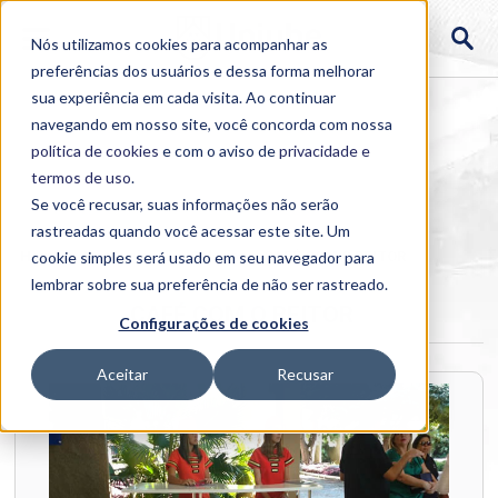
Nós utilizamos cookies para acompanhar as
preferências dos usuários e dessa forma melhorar
sua experiência em cada visita. Ao continuar
navegando em nosso site, você concorda com nossa
política de cookies
e com o aviso de
privacidade e
termos de uso
.
Se você recusar, suas informações não serão
rastreadas quando você acessar este site. Um
Home
cookie simples será usado em seu navegador para
>
Institucional
>
Galerias
>
CAFÉ COM O REITOR
lembrar sobre sua preferência de não ser rastreado.
CAFÉ COM O REITOR
Configurações de cookies
Aceitar
Recusar