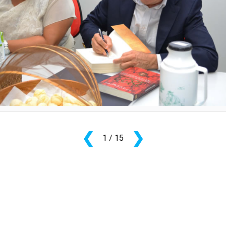
PRO
PRO
❮
❯
1
/ 15