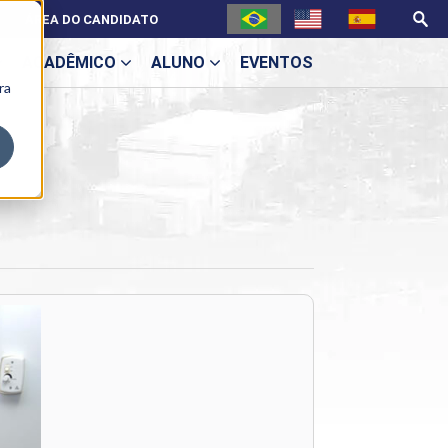
ÁREA DO CANDIDATO
ACADÊMICO
ALUNO
EVENTOS
ra
U
ecne
ES