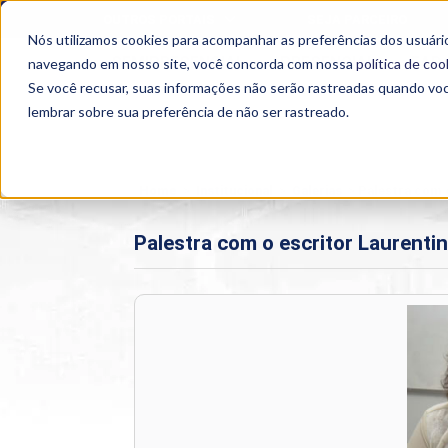
OUTROS PORTAIS
SEJA PARCEIRO
Nós utilizamos cookies para acompanhar as preferências dos usuário
SEMIPRESENCIAL
PRESENCIAL
EAD
navegando em nosso site, você concorda com nossa
política de coo
Se você recusar, suas informações não serão rastreadas quando vo
lembrar sobre sua preferência de não ser rastreado.
Home
>
Institucional
>
Galerias
>
Palestra com 
Palestra com o escritor Laurent