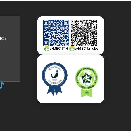
NO:
e-MEC ITH
e-MEC Uniube