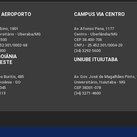
 AEROPORTO
CAMPUS VIA CENTRO
bino, 1801
Av. Afonso Pena, 1177
ersitário - Uberaba/MG
Centro - Uberlândia/MG
-500
CEP. 38.400-706
452.301/0002-68
CNPJ - 25.452.301/0004-20
800
(34) 3292-5600
GOIÂNIA
UNIUBE ITUIUTABA
OESTE
 Buritis, 485
Av. Gov. José de Magalhães Pinto,
Goiânia - GO
Universitário, Ituiutaba - MG
-045
CEP. 38301-078
113
(34) 3271-4600