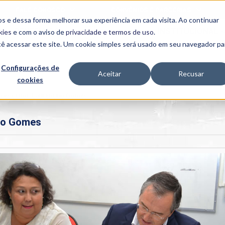
FALE CONOSCO
CONVÊNIOS E PARCERIAS
s e dessa forma melhorar sua experiência em cada visita. Ao continuar
BENEFÍCIOS
INSTITUCIONAL
kies
e com o aviso de
privacidade e termos de uso
.
cê acessar este site. Um cookie simples será usado em seu navegador pa
Programas
Acadêmicos
Configurações de
Aceitar
Recusar
cookies
PIBID
MPH
PIAC
o escritor Laurentino Gomes
PROEST
ino Gomes
PAE
Unit
PIME
Programas de
Pesquisa e
Extensão
NIT
PRO