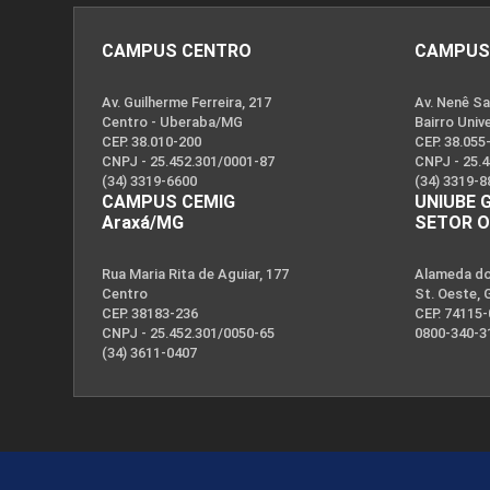
CAMPUS CENTRO
CAMPUS
Av. Guilherme Ferreira, 217
Av. Nenê Sa
Centro - Uberaba/MG
Bairro Univ
CEP. 38.010-200
CEP. 38.055
CNPJ - 25.452.301/0001-87
CNPJ - 25.
(34) 3319-6600
(34) 3319-8
CAMPUS CEMIG
UNIUBE 
Araxá/MG
SETOR 
Rua Maria Rita de Aguiar, 177
Alameda dos
Centro
St. Oeste, 
CEP. 38183-236
CEP. 74115
CNPJ - 25.452.301/0050-65
0800-340-3
(34) 3611-0407