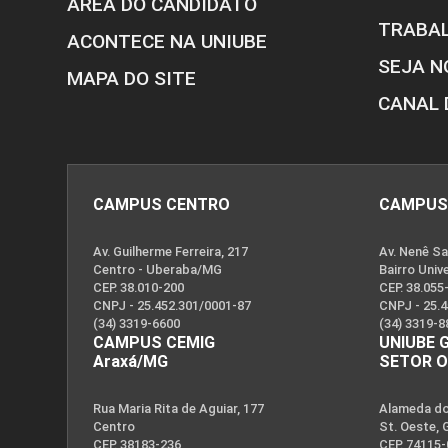
ÁREA DO CANDIDATO
TRABA
ACONTECE NA UNIUBE
SEJA N
MAPA DO SITE
CANAL 
CAMPUS CENTRO
CAMPUS
Av. Guilherme Ferreira, 217
Av. Nenê Sa
Centro - Uberaba/MG
Bairro Univ
CEP. 38.010-200
CEP. 38.055
CNPJ - 25.452.301/0001-87
CNPJ - 25.
(34) 3319-6600
(34) 3319-8
CAMPUS CEMIG
UNIUBE 
Araxá/MG
SETOR 
Rua Maria Rita de Aguiar, 177
Alameda dos
Centro
St. Oeste, 
CEP. 38183-236
CEP. 74115