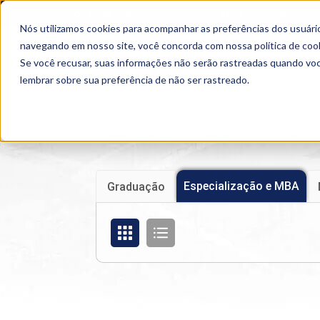
OUTROS PORTAIS
SEJA PARCEIRO
Nós utilizamos cookies para acompanhar as preferências dos usuário
SEMIPRESENCIAL
PRESENCIAL
EAD
navegando em nosso site, você concorda com nossa
política de coo
Se você recusar, suas informações não serão rastreadas quando vo
lembrar sobre sua preferência de não ser rastreado.
Home
>
Cursos
>
Presencial
>
Pós-graduação 
Especialização e MBA
Graduação