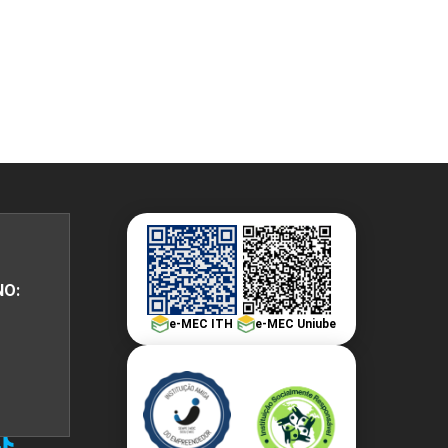
PEPE
ED
NO:
e-MEC ITH
e-MEC Uniube