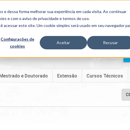
FALE CONOSCO
CONVÊNIOS E PARCERIAS
s e dessa forma melhorar sua experiência em cada visita. Ao continuar
BENEFÍCIOS
INSTITUCIONAL
kies
e com o aviso de
privacidade e termos de uso
.
cê acessar este site. Um cookie simples será usado em seu navegador pa
Programas
Acadêmicos
Configurações de
Aceitar
Recusar
cookies
PIBID
MPH
PIAC
e MBA
PROEST
PAE
Unit
Mestrado e Doutorado
Extensão
Cursos Técnicos
PIME
Programas de
Pesquisa e
Extensão
NIT
PRO