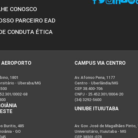
LHE CONOSCO
OSSO PARCEIRO EAD
DE CONDUTA ÉTICA
 AEROPORTO
CAMPUS VIA CENTRO
bino, 1801
Av. Afonso Pena, 1177
ersitário - Uberaba/MG
Centro - Uberlândia/MG
-500
CEP. 38.400-706
452.301/0002-68
CNPJ - 25.452.301/0004-20
800
(34) 3292-5600
GOIÂNIA
UNIUBE ITUIUTABA
OESTE
 Buritis, 485
Av. Gov. José de Magalhães Pinto,
Goiânia - GO
Universitário, Ituiutaba - MG
-045
CEP. 38301-078