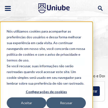
Nós utilizamos cookies para acompanhar as
preferências dos usuários e dessa forma melhorar
sua experiência em cada visita. Ao continuar
navegando em nosso site, você concorda com nossa
Home
>
Cursos
>
Presencial
>
Pós-graduação e MBA
política de cookies
e com o aviso de
privacidade e
termos de uso
.
Ao-vivo
EAD Digital - Ao Vivo
Se você recusar, suas informações não serão
rastreadas quando você acessar este site. Um
Especialização e MBA
Graduação
Mestrado e Dou
cookie simples será usado em seu navegador para
lembrar sobre sua preferência de não ser rastreado.
Filtrar
Configurações de cookies
Aceitar
Recusar