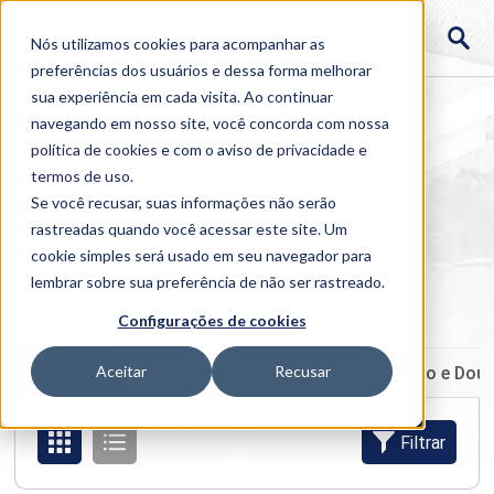
Nós utilizamos cookies para acompanhar as
preferências dos usuários e dessa forma melhorar
sua experiência em cada visita. Ao continuar
navegando em nosso site, você concorda com nossa
política de cookies
e com o aviso de
privacidade e
termos de uso
.
Se você recusar, suas informações não serão
rastreadas quando você acessar este site. Um
Home
cookie simples será usado em seu navegador para
>
Cursos
>
Presencial
>
Graduação
lembrar sobre sua preferência de não ser rastreado.
Semipresencial
EAD
Configurações de cookies
Graduação
Aceitar
Recusar
Especialização e MBA
Mestrado e Dou
Filtrar