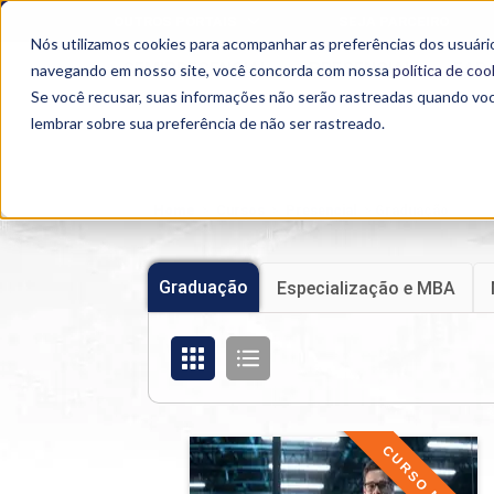
OUTROS PORTAIS
SEJA PARCEIRO
Nós utilizamos cookies para acompanhar as preferências dos usuário
SEMIPRESENCIAL
PRESENCIAL
EAD
navegando em nosso site, você concorda com nossa
política de coo
Se você recusar, suas informações não serão rastreadas quando vo
lembrar sobre sua preferência de não ser rastreado.
Home
>
Cursos
>
Presencial
>
Graduação
Graduação
Especialização e MBA
CURSO NOVO
Segurança da Informação