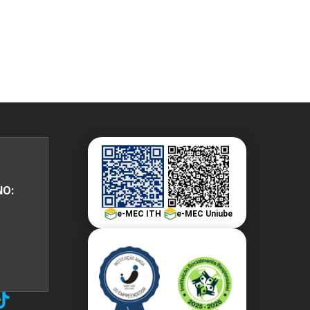
NO:
e-MEC ITH
e-MEC Uniube