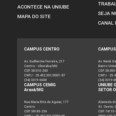
TRABA
ACONTECE NA UNIUBE
SEJA N
MAPA DO SITE
CANAL 
CAMPUS CENTRO
CAMPUS
Av. Guilherme Ferreira, 217
Av. Nenê Sa
Centro - Uberaba/MG
Bairro Univ
CEP. 38.010-200
CEP. 38.055
CNPJ - 25.452.301/0001-87
CNPJ - 25.
(34) 3319-6600
(34) 3319-8
CAMPUS CEMIG
UNIUBE 
Araxá/MG
SETOR 
Rua Maria Rita de Aguiar, 177
Alameda dos
Centro
St. Oeste, 
CEP. 38183-236
CEP. 74115
CNPJ - 25.452.301/0050-65
0800-340-3