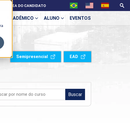
ÁREA DO CANDIDATO
ACADÊMICO
ALUNO
EVENTOS
ra
U
Semipresencial
EAD
ecne
Buscar
ES