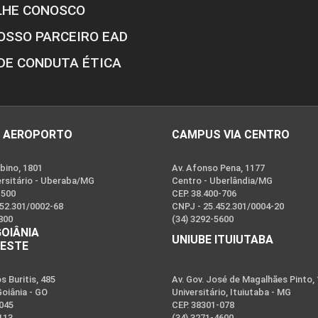
LHE CONOSCO
OSSO PARCEIRO EAD
DE CONDUTA ÉTICA
 AEROPORTO
CAMPUS VIA CENTRO
bino, 1801
Av. Afonso Pena, 1177
ersitário - Uberaba/MG
Centro - Uberlândia/MG
-500
CEP. 38.400-706
452.301/0002-68
CNPJ - 25.452.301/0004-20
800
(34) 3292-5600
GOIÂNIA
UNIUBE ITUIUTABA
OESTE
 Buritis, 485
Av. Gov. José de Magalhães Pinto,
Goiânia - GO
Universitário, Ituiutaba - MG
-045
CEP. 38301-078
113
(34) 3271-4600