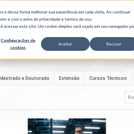
FALE CONOSCO
CONVÊNIOS E PARCERIAS
s e dessa forma melhorar sua experiência em cada visita. Ao continuar
BENEFÍCIOS
INSTITUCIONAL
kies
e com o aviso de
privacidade e termos de uso
.
cê acessar este site. Um cookie simples será usado em seu navegador pa
Programas
Acadêmicos
Configurações de
Aceitar
Recusar
cookies
PIBID
MPH
PIAC
PROEST
PAE
Unit
Mestrado e Doutorado
Extensão
Cursos Técnicos
PIME
Programas de
Pesquisa e
Extensão
NIT
Segurança da Informação
PRO