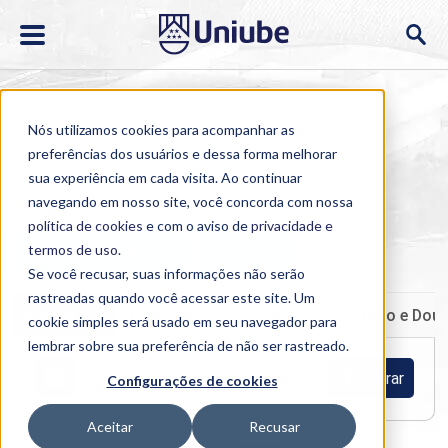
Nós utilizamos cookies para acompanhar as
preferências dos usuários e dessa forma melhorar
sua experiência em cada visita. Ao continuar
navegando em nosso site, você concorda com nossa
Home
>
Cursos
>
Presencial
>
Graduação
política de cookies
e com o aviso de
privacidade e
termos de uso
.
Semipresencial
EAD
Se você recusar, suas informações não serão
rastreadas quando você acessar este site. Um
Graduação
Especialização e MBA
Mestrado e Dou
cookie simples será usado em seu navegador para
lembrar sobre sua preferência de não ser rastreado.
Filtrar
Configurações de cookies
Aceitar
Recusar
Buscar