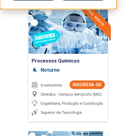
CURSO NOVO
Processos Químicos
Detalhes do curso
Ir para Inscrição
Processos Químicos
Noturno
INSCREVA-SE
6 semestres
Uberaba - Campus Aeroporto (MG)
Engenharia, Produção e Construção
Superior de Tecnologia