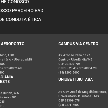
LHE CONOSCO
OSSO PARCEIRO EAD
DE CONDUTA ÉTICA
 AEROPORTO
CAMPUS VIA CENTRO
bino, 1801
Av. Afonso Pena, 1177
ersitário - Uberaba/MG
Centro - Uberlândia/MG
-500
CEP. 38.400-706
452.301/0002-68
CNPJ - 25.452.301/0004-20
800
(34) 3292-5600
GOIÂNIA
UNIUBE ITUIUTABA
OESTE
Av. Gov. José de Magalhães Pinto,
 Buritis, 485
Universitário, Ituiutaba - MG
Goiânia - GO
CEP. 38301-078
-045
(34) 3271-4600
113