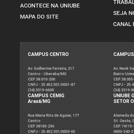
TRABA
ACONTECE NA UNIUBE
SEJA N
MAPA DO SITE
CANAL 
CAMPUS CENTRO
CAMPUS
Av. Guilherme Ferreira, 217
Av. Nenê Sa
Centro - Uberaba/MG
Bairro Univ
CEP. 38.010-200
CEP. 38.055
CNPJ - 25.452.301/0001-87
CNPJ - 25.
(34) 3319-6600
(34) 3319-8
CAMPUS CEMIG
UNIUBE 
Araxá/MG
SETOR 
Rua Maria Rita de Aguiar, 177
Alameda dos
Centro
St. Oeste, 
CEP. 38183-236
CEP. 74115
CNPJ - 25.452.301/0050-65
0800-340-3