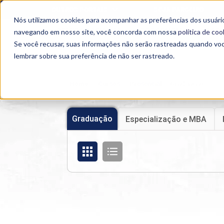
OUTROS PORTAIS
SEJA PARCEIRO
Nós utilizamos cookies para acompanhar as preferências dos usuário
SEMIPRESENCIAL
PRESENCIAL
EAD
navegando em nosso site, você concorda com nossa
política de coo
Se você recusar, suas informações não serão rastreadas quando vo
lembrar sobre sua preferência de não ser rastreado.
Home
>
Cursos
>
Presencial
>
Graduação
Graduação
Especialização e MBA