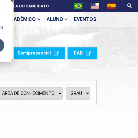
ÁREA DO CANDIDATO
ACADÊMICO
ALUNO
EVENTOS
ra
U
Semipresencial
EAD
ecne
ES