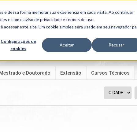
FALE CONOSCO
CONVÊNIOS E PARCERIAS
s e dessa forma melhorar sua experiência em cada visita. Ao continuar
BENEFÍCIOS
INSTITUCIONAL
kies
e com o aviso de
privacidade e termos de uso
.
cê acessar este site. Um cookie simples será usado em seu navegador pa
Programas
Acadêmicos
Configurações de
Aceitar
Recusar
cookies
PIBID
MPH
PIAC
PROEST
Mestrado e Doutorado
Extensão
Cursos Técnicos
PAE
Unit
PIME
Programas de
Pesquisa e
Extensão
NIT
PRO