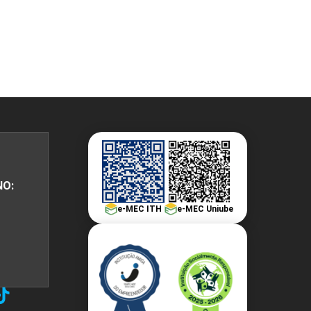
PEPE
ED
NO:
e-MEC ITH
e-MEC Uniube