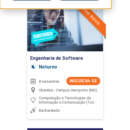
CURSO NOVO
Engenharia de Software
Buscar
Detalhes do curso
Ir para Inscrição
Engenharia de Software
Noturno
INSCREVA-SE
8 semestres
Uberaba - Campus Aeroporto (MG)
Computação e Tecnologias da
Informação e Comunicação (Tic)
Bacharelado