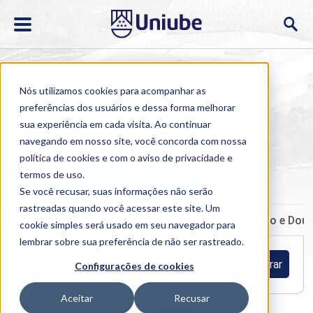
Nós utilizamos cookies para acompanhar as
preferências dos usuários e dessa forma melhorar
sua experiência em cada visita. Ao continuar
navegando em nosso site, você concorda com nossa
Home
>
Cursos
>
Presencial
>
Graduação
política de cookies
e com o aviso de
privacidade e
termos de uso
.
Semipresencial
EAD
Se você recusar, suas informações não serão
rastreadas quando você acessar este site. Um
Graduação
Especialização e MBA
Mestrado e Dou
cookie simples será usado em seu navegador para
lembrar sobre sua preferência de não ser rastreado.
Filtrar
Configurações de cookies
Aceitar
Recusar