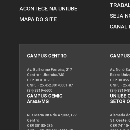
TRABA
ACONTECE NA UNIUBE
SEJA N
MAPA DO SITE
CANAL 
CAMPUS CENTRO
CAMPUS
Av. Guilherme Ferreira, 217
Av. Nenê Sa
Centro - Uberaba/MG
Bairro Univ
CEP. 38.010-200
CEP. 38.055
CNPJ - 25.452.301/0001-87
CNPJ - 25.
(34) 3319-6600
(34) 3319-8
CAMPUS CEMIG
UNIUBE 
Araxá/MG
SETOR 
Rua Maria Rita de Aguiar, 177
Alameda dos
Centro
St. Oeste, 
CEP. 38183-236
CEP. 74115