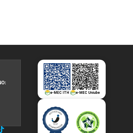
PEPE
ED
NO:
e-MEC ITH
e-MEC Uniube