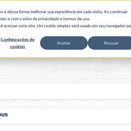
FALE CONOSCO
CONVÊNIOS E PARCERIAS
s e dessa forma melhorar sua experiência em cada visita. Ao continuar
BENEFÍCIOS
INSTITUCIONAL
kies
e com o aviso de
privacidade e termos de uso
.
cê acessar este site. Um cookie simples será usado em seu navegador pa
Programas
Acadêmicos
Configurações de
Aceitar
Recusar
cookies
PIBID
MPH
PIAC
PROEST
PAE
Unit
PIME
Programas de
Pesquisa e
Extensão
NIT
pus
PRO