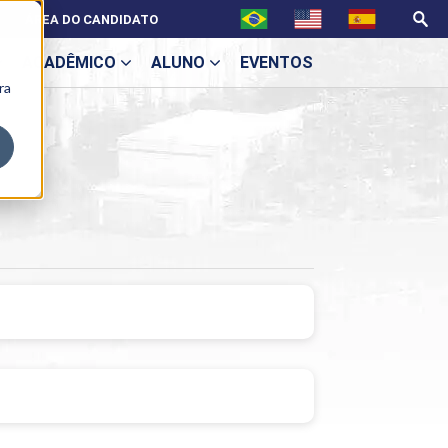
ÁREA DO CANDIDATO
ACADÊMICO
ALUNO
EVENTOS
ra
U
ecne
ES