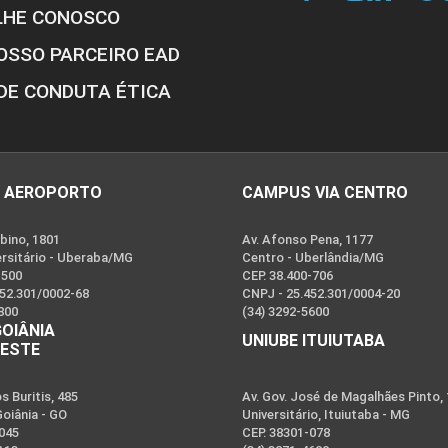
LHE CONOSCO
OSSO PARCEIRO EAD
DE CONDUTA ÉTICA
 AEROPORTO
CAMPUS VIA CENTRO
bino, 1801
Av. Afonso Pena, 1177
ersitário - Uberaba/MG
Centro - Uberlândia/MG
-500
CEP. 38.400-706
452.301/0002-68
CNPJ - 25.452.301/0004-20
800
(34) 3292-5600
GOIÂNIA
UNIUBE ITUIUTABA
OESTE
 Buritis, 485
Av. Gov. José de Magalhães Pinto,
Goiânia - GO
Universitário, Ituiutaba - MG
-045
CEP. 38301-078