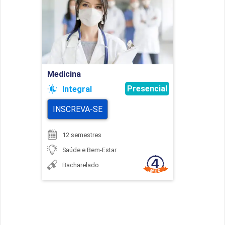
Detalhes do curso
Ir para Inscrição
Medicina
Presencial
Integral
INSCREVA-SE
12 semestres
Saúde e Bem-Estar
Bacharelado