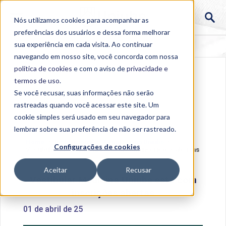
Nós utilizamos cookies para acompanhar as
preferências dos usuários e dessa forma melhorar
sua experiência em cada visita. Ao continuar
navegando em nosso site, você concorda com nossa
política de cookies
e com o aviso de
privacidade e
termos de uso
.
Se você recusar, suas informações não serão
rastreadas quando você acessar este site. Um
cookie simples será usado em seu navegador para
lembrar sobre sua preferência de não ser rastreado.
Home
>
Institucional
>
Acontece na Uniube
>
Configurações de cookies
Vestibular Medicina Uniube está com inscrições abertas
Aceitar
Recusar
Vestibular Medicina Uniube está com
inscrições abertas
01 de abril de 25