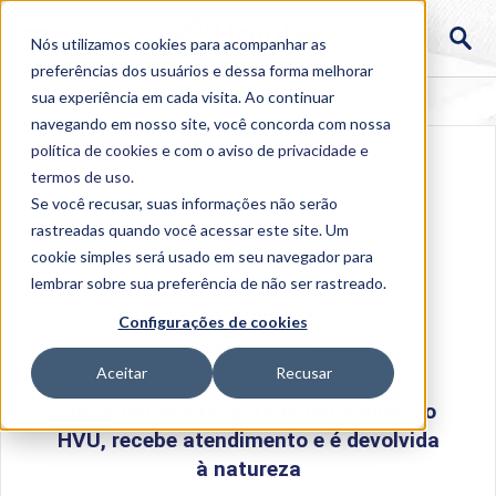
Nós utilizamos cookies para acompanhar as
preferências dos usuários e dessa forma melhorar
sua experiência em cada visita. Ao continuar
navegando em nosso site, você concorda com nossa
política de cookies
e com o aviso de
privacidade e
termos de uso
.
Se você recusar, suas informações não serão
rastreadas quando você acessar este site. Um
cookie simples será usado em seu navegador para
lembrar sobre sua preferência de não ser rastreado.
Home
>
Institucional
>
Acontece na Uniube
>
Onça-
Configurações de cookies
parda é resgatada por equipe do HVU, recebe
atendimento e é devolvida à natureza
Aceitar
Recusar
Onça-parda é resgatada por equipe do
HVU, recebe atendimento e é devolvida
à natureza