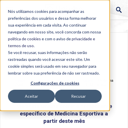
Medicina...">
Medicina...">
Nós utilizamos cookies para acompanhar as
preferências dos usuários e dessa forma melhorar
sua experiência em cada visita. Ao continuar
navegando em nosso site, você concorda com nossa
política de cookies
e com o aviso de
privacidade e
termos de uso
.
Se você recusar, suas informações não serão
rastreadas quando você acessar este site. Um
cookie simples será usado em seu navegador para
lembrar sobre sua preferência de não ser rastreado.
Home
>
Institucional
>
Acontece na Uniube
>
Medicina
Configurações de cookies
Uniube oferece componente específico de Medicina
Esportiva a partir deste mês
Aceitar
Recusar
Medicina Uniube oferece componente
específico de Medicina Esportiva a
partir deste mês