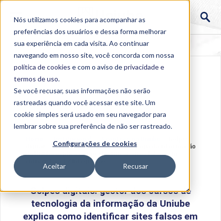
Nós utilizamos cookies para acompanhar as
preferências dos usuários e dessa forma melhorar
sua experiência em cada visita. Ao continuar
navegando em nosso site, você concorda com nossa
política de cookies
e com o aviso de
privacidade e
termos de uso
.
Se você recusar, suas informações não serão
rastreadas quando você acessar este site. Um
cookie simples será usado em seu navegador para
lembrar sobre sua preferência de não ser rastreado.
Home
>
Institucional
>
Acontece na Uniube
>
Golpes
Configurações de cookies
digitais: gestor dos cursos de tecnologia da informação
da Uniube explica como identificar sites falsos em
entrevista à TV Integração
Aceitar
Recusar
Golpes digitais: gestor dos cursos de
tecnologia da informação da Uniube
explica como identificar sites falsos em