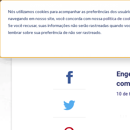
OUTROS PORTAIS
SEJA PARCEIRO
Nós utilizamos cookies para acompanhar as preferências dos usuário
SEMIPRESENCIAL
PRESENCIAL
EAD
navegando em nosso site, você concorda com nossa
política de coo
Se você recusar, suas informações não serão rastreadas quando vo
lembrar sobre sua preferência de não ser rastreado.
Home
>
Institucional
>
Acontece na Uniub
Eng
com
10 de 
1 / 1