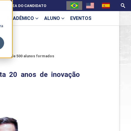
ÁREA DO CANDIDATO
ACADÊMICO
ALUNO
EVENTOS
ra
U
m mais de 500 alunos formados
ta 20 anos de inovação
ecne
ES