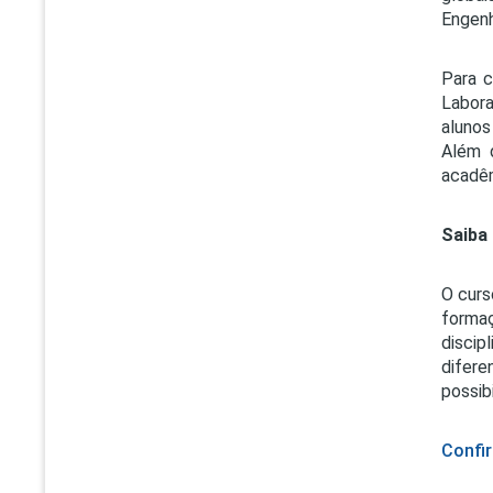
Engenh
Para c
Labora
alunos
Além 
acadêm
Saiba
O curs
forma
discip
difer
possib
Confir