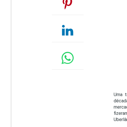
Uma t
décad
merca
fizera
Uberlâ