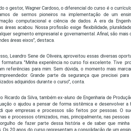
o o gestor, Wagner Cardoso, o diferencial do curso é o currícu
hamos de sermos pioneiros na implementação de um ensino 
amação computacional e ciência de dados. A era da Engen
s áreas acabou. Nossa profissão exige flexibilidade, pluralidad
lquer segmento empresarial e governamental. Afinal, são mais 
ndes áreas eixos", destaca.
sso, Leandro Sene de Oliveira, aproveitou essas diversas opor
 formatura. "Minha experiência no curso foi excelente. Tive pro
am referências para mim. Sem dúvida, o momento mais marcant
empreendedor. Grande parte da segurança que precisei par
izados adquiridos durante o curso", conta.
o Ricardo da Silva, também ex-aluno de Engenharia de Produção,
uação o ajudou a pensar de forma sistêmica e desenvolver a 
ndi que empresas e processos são feitos por pessoas. O s
as e processos otimizados, mas, principalmente, nas pessoa
orgulho de fazer parte dessa história e de saber que minh
s. Os 20 anos do curso representam a consolidação de um ensin