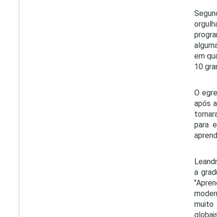
Segund
orgul
progr
alguma
em qua
10 gra
O egre
após a
tornar
para 
aprend
Leandr
a grad
"Apre
modern
muito 
globai