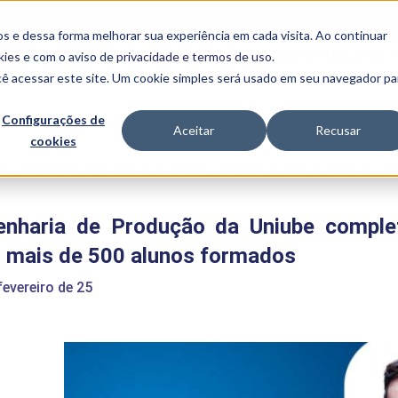
FALE CONOSCO
CONVÊNIOS E PARCERIAS
s e dessa forma melhorar sua experiência em cada visita. Ao continuar
BENEFÍCIOS
INSTITUCIONAL
kies
e com o aviso de
privacidade e termos de uso
.
cê acessar este site. Um cookie simples será usado em seu navegador pa
Programas
Acadêmicos
Configurações de
Aceitar
Recusar
cookies
PIBID
MPH
PIAC
e
>
Engenharia de Produção da Uniube completa 20 anos de inovação co
PROEST
PAE
enharia de Produção da Uniube comple
Unit
PIME
 mais de 500 alunos formados
Programas de
Pesquisa e
fevereiro de 25
Extensão
NIT
PRO