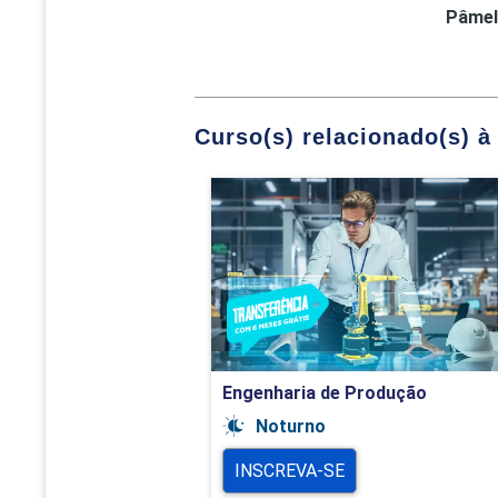
Pâmel
Curso(s) relacionado(s) à 
Engenharia de Produção
Detalhes do curso
Ir para Inscrição
Engenharia de Produção
Noturno
INSCREVA-SE