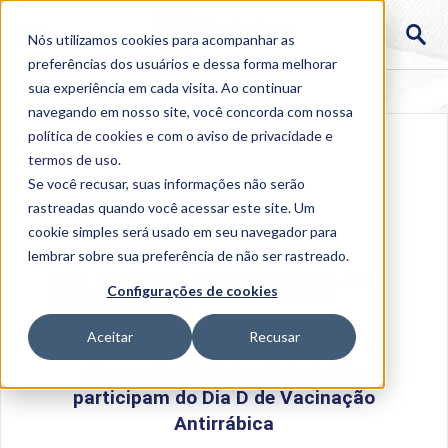
Nós utilizamos cookies para acompanhar as
preferências dos usuários e dessa forma melhorar
sua experiência em cada visita. Ao continuar
navegando em nosso site, você concorda com nossa
política de cookies
e com o aviso de
privacidade e
termos de uso
.
Se você recusar, suas informações não serão
rastreadas quando você acessar este site. Um
cookie simples será usado em seu navegador para
lembrar sobre sua preferência de não ser rastreado.
Home
>
Institucional
>
Acontece na Uniube
>
Alunos
Configurações de cookies
de Medicina Veterinária participam do Dia D de
Vacinação Antirrábica
Aceitar
Recusar
Alunos de Medicina Veterinária
participam do Dia D de Vacinação
Antirrábica