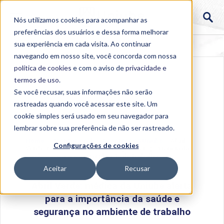
Nós utilizamos cookies para acompanhar as
preferências dos usuários e dessa forma melhorar
sua experiência em cada visita. Ao continuar
navegando em nosso site, você concorda com nossa
política de cookies
e com o aviso de
privacidade e
termos de uso
.
Se você recusar, suas informações não serão
rastreadas quando você acessar este site. Um
cookie simples será usado em seu navegador para
lembrar sobre sua preferência de não ser rastreado.
Home
>
Institucional
>
Acontece na Uniube
>
Abril
Configurações de cookies
Verde: médica da Uniube alerta para a importância da
saúde e segurança no ambiente de trabalho
Aceitar
Recusar
Abril Verde: médica da Uniube alerta
para a importância da saúde e
segurança no ambiente de trabalho