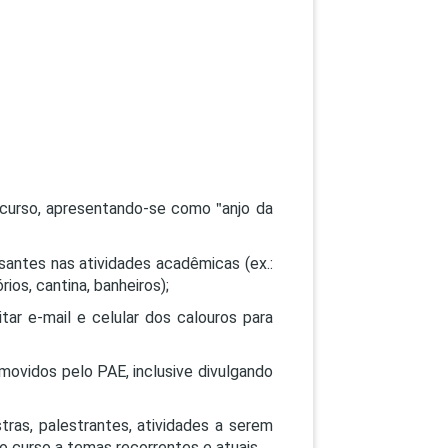
PEPE
ED
de curso, apresentando-se como
anjo da
essantes nas atividades acadêmicas (ex.:
rios, cantina, banheiros);
tar e-mail e celular dos calouros para
movidos pelo PAE, inclusive divulgando
ras, palestrantes, atividades a serem
o curso a temas recorrentes e atuais.