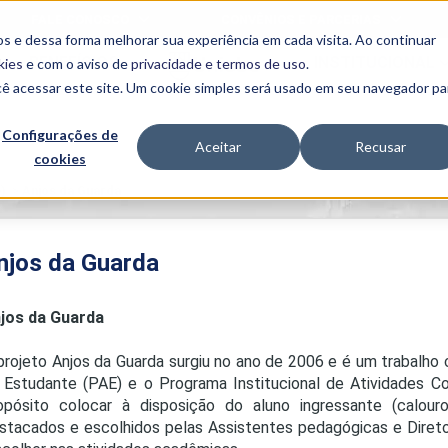
FALE CONOSCO
CONVÊNIOS E PARCERIAS
s e dessa forma melhorar sua experiência em cada visita. Ao continuar
BENEFÍCIOS
INSTITUCIONAL
kies
e com o aviso de
privacidade e termos de uso
.
cê acessar este site. Um cookie simples será usado em seu navegador pa
Programas
Acadêmicos
Configurações de
Aceitar
Recusar
cookies
PIBID
MPH
PIAC
)
>
Anjos da Guarda
PROEST
PAE
Unit
njos da Guarda
PIME
Programas de
jos da Guarda
Pesquisa e
Extensão
projeto Anjos da Guarda surgiu no ano de 2006 e é um trabalho
NIT
 Estudante (PAE) e o Programa Institucional de Atividades 
opósito colocar à disposição do aluno ingressante (calou
stacados e escolhidos pelas Assistentes pedagógicas e Diretor
PRO