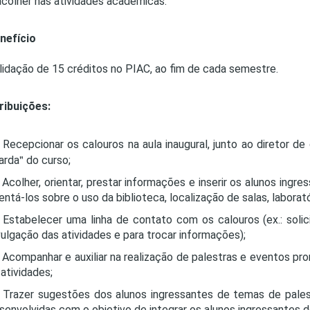
acolher nas atividades acadêmicas.
PRO
PRO
nefício
lidação de 15 créditos no PIAC, ao fim de cada semestre.
ribuições:
Recepcionar os calouros na aula inaugural, junto ao diretor 
arda
do curso;
Acolher, orientar, prestar informações e inserir os alunos ingr
ientá-los sobre o uso da biblioteca, localização de salas, laborató
Estabelecer uma linha de contato com os calouros (ex.: solici
vulgação das atividades e para trocar informações);
Acompanhar e auxiliar na realização de palestras e eventos pro
 atividades;
Trazer sugestões dos alunos ingressantes de temas de palest
senvolvidas com o objetivo de integrar os alunos ingressantes d