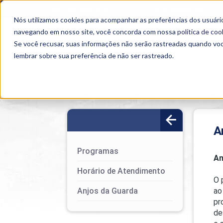
OUTROS PORTAIS
SEJA PARCEIRO
Nós utilizamos cookies para acompanhar as preferências dos usuário
SEMIPRESENCIAL
PRESENCIAL
EAD
navegando em nosso site, você concorda com nossa
política de coo
Se você recusar, suas informações não serão rastreadas quando vo
lembrar sobre sua preferência de não ser rastreado.
Home
>
PAE (Programa de Atenção ao Estudante
A
Programas
An
Horário de Atendimento
O 
Anjos da Guarda
ao
pr
de