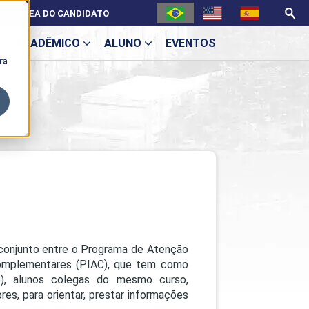
ÁREA DO CANDIDATO
ACADÊMICO
ALUNO
EVENTOS
ra
U
ecne
 conjunto entre o Programa de Atenção
Complementares (PIAC), que tem como
ro), alunos colegas do mesmo curso,
es, para orientar, prestar informações
ES