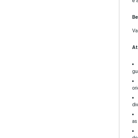
e 
Be
Va
At
gu
or
di
as
de