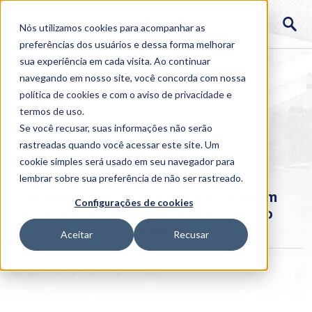
Nós utilizamos cookies para acompanhar as
preferências dos usuários e dessa forma melhorar
sua experiência em cada visita. Ao continuar
navegando em nosso site, você concorda com nossa
política de cookies
e com o aviso de
privacidade e
termos de uso
.
Se você recusar, suas informações não serão
rastreadas quando você acessar este site. Um
Home
cookie simples será usado em seu navegador para
>
Institucional
>
Acontece
lembrar sobre sua preferência de não ser rastreado.
Acontece no curso: Especialização em
Configurações de cookies
Saúde Mental e Qualidade de Vida no
Trabalho
Aceitar
Recusar