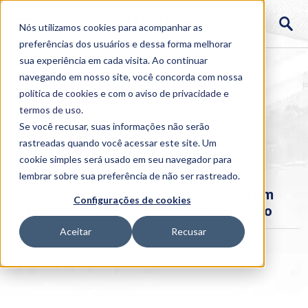
Nós utilizamos cookies para acompanhar as
preferências dos usuários e dessa forma melhorar
sua experiência em cada visita. Ao continuar
navegando em nosso site, você concorda com nossa
política de cookies
e com o aviso de
privacidade e
termos de uso
.
Se você recusar, suas informações não serão
rastreadas quando você acessar este site. Um
Home
cookie simples será usado em seu navegador para
>
Institucional
>
Acontece
lembrar sobre sua preferência de não ser rastreado.
Acontece no curso: Especialização em
Configurações de cookies
Engenharia de Segurança do Trabalho
Aceitar
Recusar