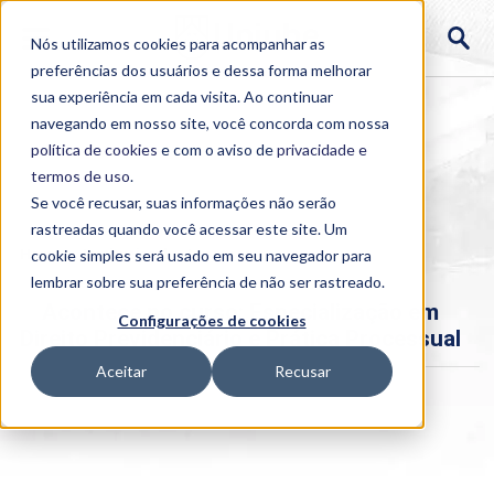
Nós utilizamos cookies para acompanhar as
preferências dos usuários e dessa forma melhorar
sua experiência em cada visita. Ao continuar
navegando em nosso site, você concorda com nossa
política de cookies
e com o aviso de
privacidade e
termos de uso
.
Se você recusar, suas informações não serão
rastreadas quando você acessar este site. Um
Home
cookie simples será usado em seu navegador para
>
Institucional
>
Acontece
lembrar sobre sua preferência de não ser rastreado.
Acontece no curso: Especialização em
Configurações de cookies
Direito Previdenciário e Prática Processual
Aceitar
Recusar