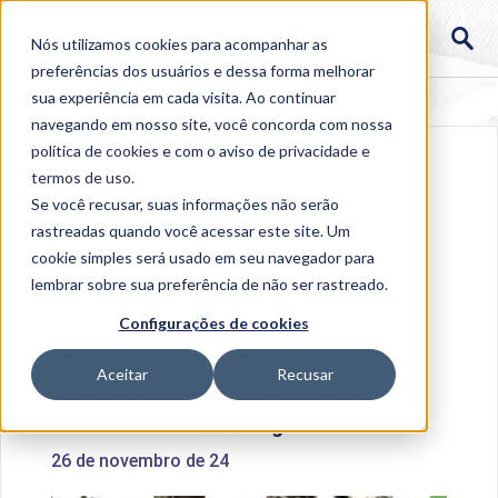
Nós utilizamos cookies para acompanhar as
preferências dos usuários e dessa forma melhorar
sua experiência em cada visita. Ao continuar
navegando em nosso site, você concorda com nossa
política de cookies
e com o aviso de
privacidade e
termos de uso
.
Se você recusar, suas informações não serão
rastreadas quando você acessar este site. Um
cookie simples será usado em seu navegador para
lembrar sobre sua preferência de não ser rastreado.
Home
>
Institucional
>
Acontece na Uniube
>
Configurações de cookies
Universidade do Agro participa da TecnoAgro
Aceitar
Recusar
Universidade do Agro participa da
TecnoAgro
26 de novembro de 24