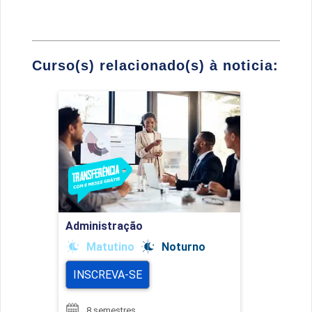
Curso(s) relacionado(s) à noticia:
Administração
Detalhes do curso
Ir para Inscrição
Administração
Matutino
Noturno
INSCREVA-SE
8 semestres