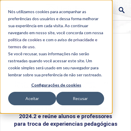
Nós utilizamos cookies para acompanhar as
preferências dos usuários e dessa forma melhorar
sua experiência em cada visita. Ao continuar
navegando em nosso site, você concorda com nossa
política de cookies
e com o aviso de
privacidade e
termos de uso
.
Se você recusar, suas informações não serão
rastreadas quando você acessar este site. Um
cookie simples será usado em seu navegador para
lembrar sobre sua preferência de não ser rastreado.
Home
>
Institucional
>
Acontece na Uniube
>
Uniube
Configurações de cookies
Uberlândia promove PIME 2024.2 e reúne alunos e
professores para troca de experiencias pedagógicas
Aceitar
Recusar
Uniube Uberlândia promove PIME
2024.2 e reúne alunos e professores
para troca de experiencias pedagógicas