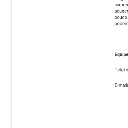
surpr
aquece
pouco
podemo
Equip
Telefo
E-mail