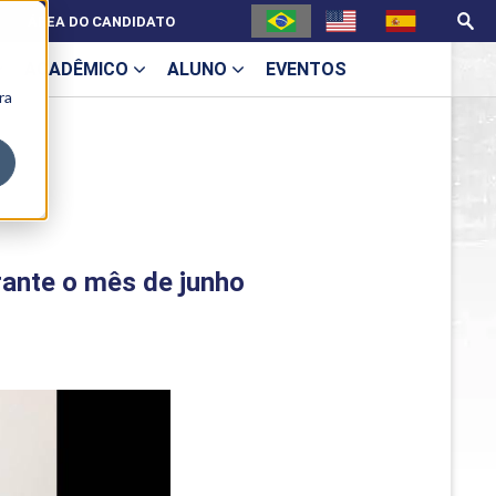
ÁREA DO CANDIDATO
ACADÊMICO
ALUNO
EVENTOS
ra
U
rante o mês de junho
ecne
ES