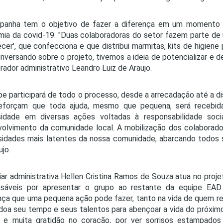
panha tem o objetivo de fazer a diferença em um momento tã
ia da covid-19. "Duas colaboradoras do setor fazem parte de
cer', que confecciona e que distribui marmitas, kits de higien
onversando sobre o projeto, tivemos a ideia de potencializar e d
rador administrativo Leandro Luiz de Araujo.
pe participará de todo o processo, desde a arrecadação até a dis
reforçam que toda ajuda, mesmo que pequena, será recebid
rsidade em diversas ações voltadas à responsabilidade soc
olvimento da comunidade local. A mobilização dos colaborador
idades mais latentes da nossa comunidade, abarcando todos s
ujo.
liar administrativa Hellen Cristina Ramos de Souza atua no proj
sáveis por apresentar o grupo ao restante da equipe EAD U
nça que uma pequena ação pode fazer, tanto na vida de quem re
oa seu tempo e seus talentos para abençoar a vida do próximo
ia e muita gratidão no coração, por ver sorrisos estampad