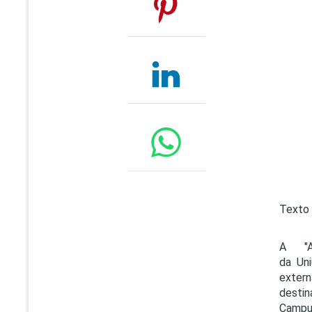
Texto 
A "Aç
da Un
extern
desti
Campus