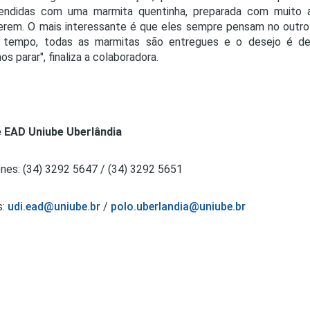
eendidas com uma marmita quentinha, preparada com muito 
rem. O mais interessante é que eles sempre pensam no outro
 tempo, todas as marmitas são entregues e o desejo é de 
s parar", finaliza a colaboradora.
e EAD Uniube Uberlândia
nes: (34) 3292 5647 / (34) 3292 5651
s:
udi.ead@uniube.br
/
polo.uberlandia@uniube.br