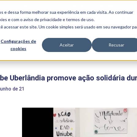
FALE CONOSCO
CONVÊNIOS E PARCERIAS
s e dessa forma melhorar sua experiência em cada visita. Ao continuar
BENEFÍCIOS
INSTITUCIONAL
kies
e com o aviso de
privacidade e termos de uso
.
cê acessar este site. Um cookie simples será usado em seu navegador pa
Programas
Acadêmicos
Configurações de
Aceitar
Recusar
cookies
PIBID
MPH
PIAC
e
>
Uniube Uberlândia promove ação solidária durante o mês de junho
PROEST
PAE
be Uberlândia promove ação solidária du
Unit
PIME
junho de 21
Programas de
Pesquisa e
Extensão
NIT
PRO