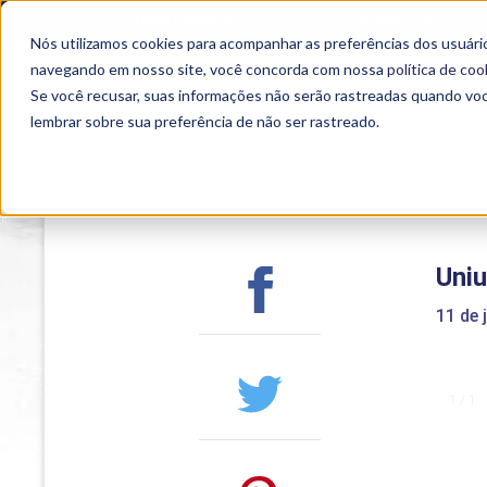
OUTROS PORTAIS
SEJA PARCEIRO
Nós utilizamos cookies para acompanhar as preferências dos usuário
SEMIPRESENCIAL
PRESENCIAL
EAD
navegando em nosso site, você concorda com nossa
política de coo
Se você recusar, suas informações não serão rastreadas quando vo
lembrar sobre sua preferência de não ser rastreado.
Home
>
Institucional
>
Acontece na Uniub
Uniu
11 de 
1 / 1