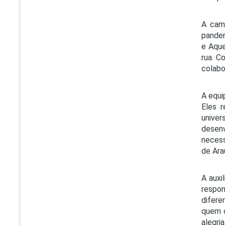
A cam
pandem
e Aque
rua. C
colabo
A equi
Eles 
unive
desenv
necess
de Ara
A auxi
respon
difere
quem d
alegr