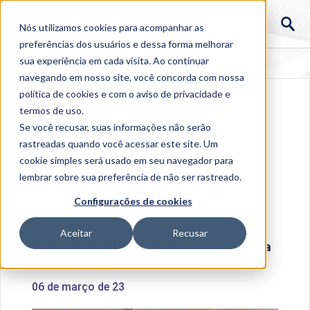
Nós utilizamos cookies para acompanhar as
preferências dos usuários e dessa forma melhorar
sua experiência em cada visita. Ao continuar
navegando em nosso site, você concorda com nossa
política de cookies
e com o aviso de
privacidade e
termos de uso
.
Se você recusar, suas informações não serão
rastreadas quando você acessar este site. Um
cookie simples será usado em seu navegador para
lembrar sobre sua preferência de não ser rastreado.
Home
>
Institucional
>
Acontece na Uniube
>
Uniube
Configurações de cookies
Uberlândia promove a Semana dos Conselhos
Aceitar
Recusar
Uniube Uberlândia promove a Semana
dos Conselhos
06 de março de 23