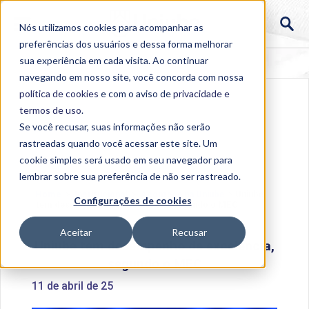
Nós utilizamos cookies para acompanhar as
preferências dos usuários e dessa forma melhorar
sua experiência em cada visita. Ao continuar
navegando em nosso site, você concorda com nossa
política de cookies
e com o aviso de
privacidade e
termos de uso
.
Se você recusar, suas informações não serão
rastreadas quando você acessar este site. Um
cookie simples será usado em seu navegador para
lembrar sobre sua preferência de não ser rastreado.
Home
>
Institucional
>
Acontece na Uniube
>
Uniube
Configurações de cookies
tem desempenho de excelência, segundo o MEC
Aceitar
Recusar
Uniube tem desempenho de excelência,
segundo o MEC
11 de abril de 25