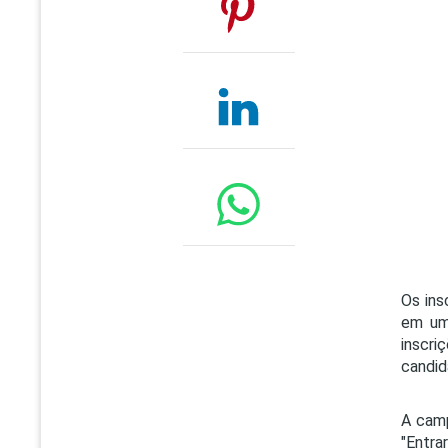
Os ins
em um 
inscri
candid
A camp
"Entra