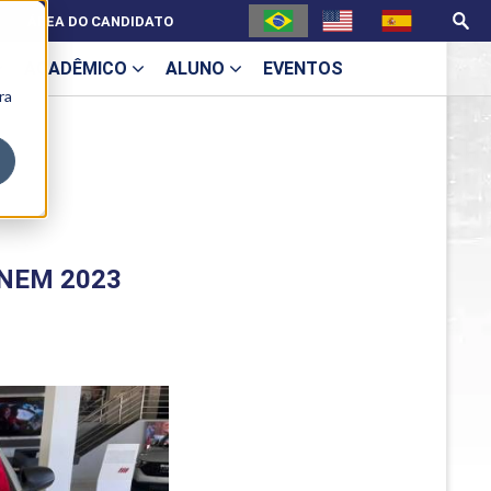
ÁREA DO CANDIDATO
ACADÊMICO
ALUNO
EVENTOS
ra
U
 ENEM 2023
ecne
ES