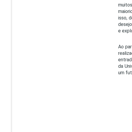
muito
maiori
isso, 
desejo
e expl
Ao par
realiz
entrad
da Uni
um fut