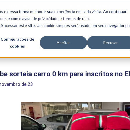
FALE CONOSCO
CONVÊNIOS E PARCERIAS
s e dessa forma melhorar sua experiência em cada visita. Ao continuar
BENEFÍCIOS
INSTITUCIONAL
kies
e com o aviso de
privacidade e termos de uso
.
cê acessar este site. Um cookie simples será usado em seu navegador pa
Programas
Acadêmicos
Configurações de
Aceitar
Recusar
cookies
PIBID
MPH
PIAC
e
>
Uniube sorteia carro 0 km para inscritos no ENEM 2023
PROEST
PAE
be sorteia carro 0 km para inscritos no
Unit
PIME
 novembro de 23
Programas de
Pesquisa e
Extensão
NIT
PRO