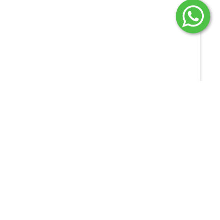
NO:
e-MEC ITH
e-MEC Uniube