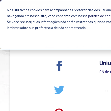
OUTROS PORTAIS
SEJA PARCEIRO
Nós utilizamos cookies para acompanhar as preferências dos usuário
SEMIPRESENCIAL
PRESENCIAL
EAD
navegando em nosso site, você concorda com nossa
política de coo
Se você recusar, suas informações não serão rastreadas quando vo
lembrar sobre sua preferência de não ser rastreado.
Home
>
Institucional
>
Acontece na Uniub
Uniu
06 de
1 / 1