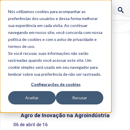
Nós utilizamos cookies para acompanhar as
preferências dos usuários e dessa forma melhorar
sua experiência em cada visita. Ao continuar
navegando em nosso site, você concorda com nossa
política de cookies
e com o aviso de
privacidade e
termos de uso
.
Se você recusar, suas informações não serão
rastreadas quando você acessar este site. Um
cookie simples será usado em seu navegador para
lembrar sobre sua preferência de não ser rastreado.
Home
>
Institucional
>
Acontece na Uniube
>
Uniube
Configurações de cookies
sedia a final do Desafio Algar Agro de Inovação na
Agroindústria
Aceitar
Recusar
Uniube sedia a final do Desafio Algar
Agro de Inovação na Agroindústria
06 de abril de 16