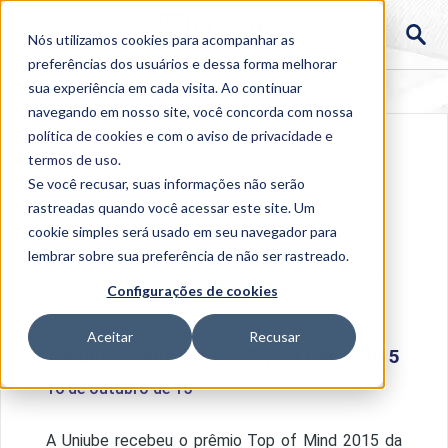
Nós utilizamos cookies para acompanhar as
preferências dos usuários e dessa forma melhorar
sua experiência em cada visita. Ao continuar
navegando em nosso site, você concorda com nossa
política de cookies
e com o aviso de
privacidade e
termos de uso
.
Se você recusar, suas informações não serão
rastreadas quando você acessar este site. Um
cookie simples será usado em seu navegador para
lembrar sobre sua preferência de não ser rastreado.
Home
>
Institucional
>
Acontece na Uniube
>
Uniube
Configurações de cookies
recebe prêmio Top of Mind 2015
Aceitar
Recusar
Uniube recebe prêmio Top of Mind 2015
16 de outubro de 15
A Uniube recebeu o prêmio Top of Mind 2015 da