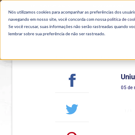
OUTROS PORTAIS
SEJA PARCEIRO
Nós utilizamos cookies para acompanhar as preferências dos usuário
SEMIPRESENCIAL
PRESENCIAL
EAD
navegando em nosso site, você concorda com nossa
política de coo
Se você recusar, suas informações não serão rastreadas quando vo
lembrar sobre sua preferência de não ser rastreado.
Home
>
Institucional
>
Acontece na Uniub
Uniu
05 de
1 / 1