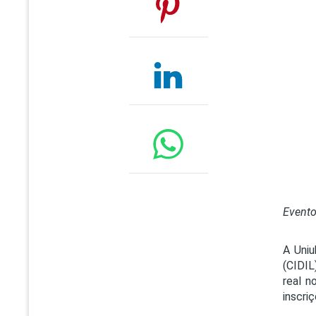
Evento
A Uniu
(CIDIL
real n
inscri