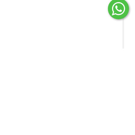
NO:
e-MEC ITH
e-MEC Uniube