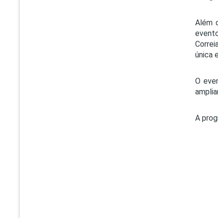
Além d
evento
Correi
única e
O even
amplia
A pro