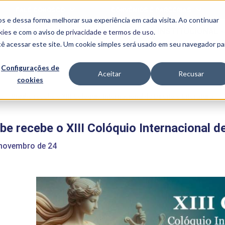
FALE CONOSCO
CONVÊNIOS E PARCERIAS
s e dessa forma melhorar sua experiência em cada visita. Ao continuar
BENEFÍCIOS
INSTITUCIONAL
kies
e com o aviso de
privacidade e termos de uso
.
cê acessar este site. Um cookie simples será usado em seu navegador pa
Programas
Acadêmicos
Configurações de
Aceitar
Recusar
cookies
PIBID
MPH
PIAC
e
>
Uniube recebe o XIII Colóquio Internacional de Direito e Literatura
PROEST
PAE
be recebe o XIII Colóquio Internacional de
Unit
PIME
 novembro de 24
Programas de
Pesquisa e
Extensão
NIT
PRO