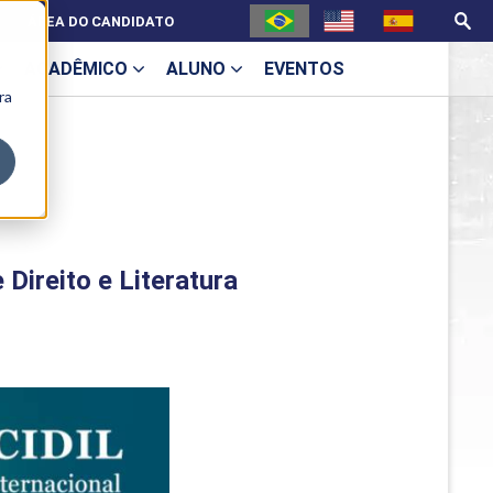
ÁREA DO CANDIDATO
ACADÊMICO
ALUNO
EVENTOS
ra
U
 Direito e Literatura
ecne
ES