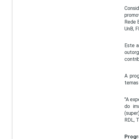
Consid
promov
Rede B
UnB, F
Este a
outorg
contri
A prog
temas 
"A exp
do ima
(super
RDL, T
Progr