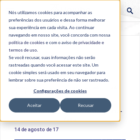
Nós utilizamos cookies para acompanhar as
preferências dos usuários e dessa forma melhorar
sua experiência em cada visita. Ao continuar
navegando em nosso site, você concorda com nossa
política de cookies
e com o aviso de
privacidade e
termos de uso
.
Se você recusar, suas informações não serão
rastreadas quando você acessar este site. Um
cookie simples será usado em seu navegador para
lembrar sobre sua preferência de não ser rastreado.
Home
>
Institucional
>
Acontece na Uniube
>
Uniube
Configurações de cookies
recebe calouros nesta quarta-feira
Aceitar
Recusar
Uniube recebe calouros nesta quarta-
feira
14 de agosto de 17