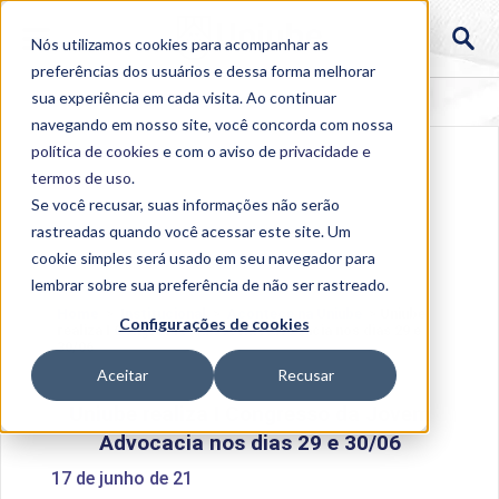
Nós utilizamos cookies para acompanhar as
preferências dos usuários e dessa forma melhorar
sua experiência em cada visita. Ao continuar
navegando em nosso site, você concorda com nossa
política de cookies
e com o aviso de
privacidade e
termos de uso
.
Se você recusar, suas informações não serão
rastreadas quando você acessar este site. Um
cookie simples será usado em seu navegador para
lembrar sobre sua preferência de não ser rastreado.
Home
>
Institucional
>
Acontece na Uniube
>
Uniube
Configurações de cookies
realiza I Congresso da Jovem Advocacia nos dias 29 e
30/06
Aceitar
Recusar
Uniube realiza I Congresso da Jovem
Advocacia nos dias 29 e 30/06
17 de junho de 21