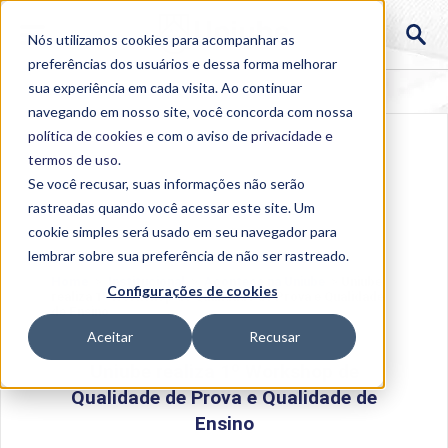
Nós utilizamos cookies para acompanhar as
preferências dos usuários e dessa forma melhorar
sua experiência em cada visita. Ao continuar
navegando em nosso site, você concorda com nossa
política de cookies
e com o aviso de
privacidade e
termos de uso
.
Se você recusar, suas informações não serão
rastreadas quando você acessar este site. Um
cookie simples será usado em seu navegador para
lembrar sobre sua preferência de não ser rastreado.
Home
>
Institucional
>
Acontece na Uniube
>
Uniube
Configurações de cookies
realiza 1º Workshop de Qualidade de Prova e Qualidade
de Ensino
Aceitar
Recusar
Uniube realiza 1º Workshop de
Qualidade de Prova e Qualidade de
Ensino