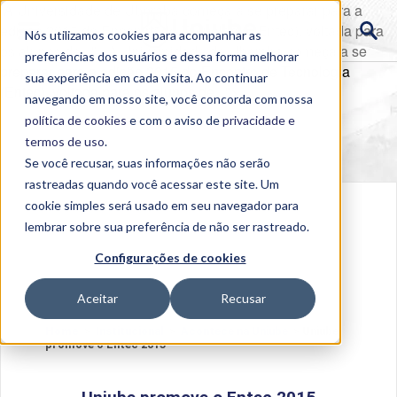
A Universidade de Uberaba começa a se preparar para a
edição 2015 do Encontro de Tecnologia (Entec), voltada para
Nós utilizamos cookies para acompanhar as
os alunos de...">
A Universidade de Uberaba começa a se
preferências dos usuários e dessa forma melhorar
preparar para a edição 2015 do Encontro de Tecnologia
sua experiência em cada visita. Ao continuar
(Entec), voltada para os alunos de...">
navegando em nosso site, você concorda com nossa
política de cookies
e com o aviso de
privacidade e
termos de uso
.
Se você recusar, suas informações não serão
rastreadas quando você acessar este site. Um
cookie simples será usado em seu navegador para
lembrar sobre sua preferência de não ser rastreado.
Configurações de cookies
Aceitar
Recusar
Home
>
Institucional
>
Acontece na Uniube
>
Uniube
promove o Entec 2015